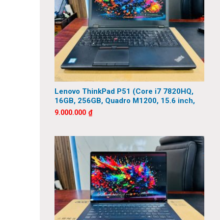
Lenovo ThinkPad P51 (Core i7 7820HQ,
16GB, 256GB, Quadro M1200, 15.6 inch,
FHD)
9.000.000
₫