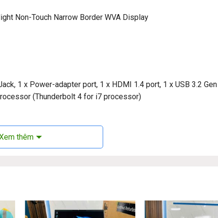
klight Non-Touch Narrow Border WVA Display
 Jack, 1 x Power-adapter port, 1 x HDMI 1.4 port, 1 x USB 3.2 Ge
rocessor (Thunderbolt 4 for i7 processor)
Xem thêm
l Inspiron 13 5310:
Thiết kế nhỏ gọn, cấu hình đỉnh cao