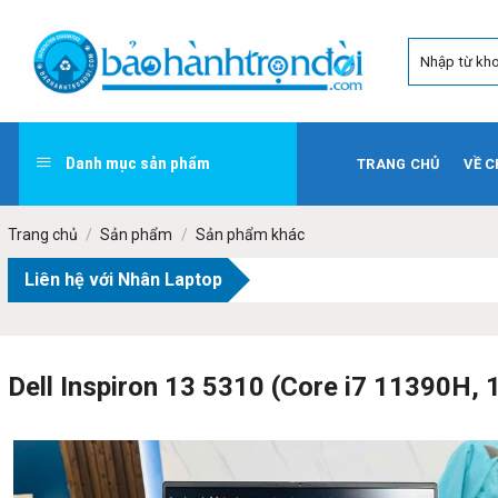
Skip
to
content
Danh mục sản phẩm
TRANG CHỦ
VỀ C
Trang chủ
/
Sản phẩm
/
Sản phẩm khác
Liên hệ với Nhân Laptop
Dell Inspiron 13 5310 (Core i7 11390H, 1