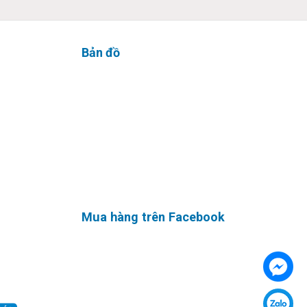
Bản đồ
ược hiển
ành thiết
Mua hàng trên Facebook