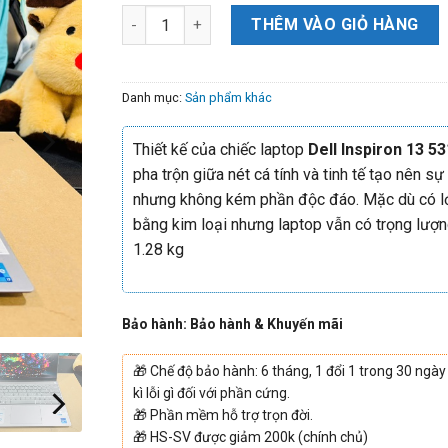
THÊM VÀO GIỎ HÀNG
Danh mục:
Sản phẩm khác
Thiết kế của chiếc laptop
Dell Inspiron 13 5
pha trộn giữa nét cá tính và tinh tế tạo nên sự 
nhưng không kém phần độc đáo. Mặc dù có l
bằng kim loại nhưng laptop vẫn có trọng lượn
1.28 kg
Bảo hành: Bảo hành & Khuyến mãi
🎁
Chế độ bảo hành: 6 tháng, 1 đổi 1 trong 30 ngày
kì lỗi gì đối với phần cứng.
🎁
Phần mềm hỗ trợ trọn đời.
🎁
HS-SV được giảm 200k (chính chủ)