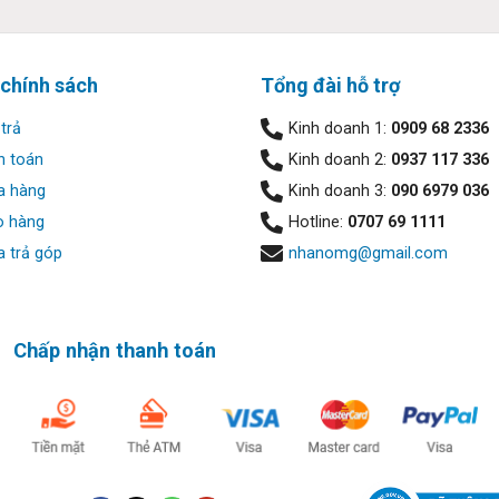
 chính sách
Tổng đài hỗ trợ
trả
Kinh doanh 1:
0909 68 2336
h toán
Kinh doanh 2:
0937 117 336
a hàng
Kinh doanh 3:
090 6979 036
o hàng
Hotline:
0707 69 1111
 trả góp
nhanomg@gmail.com
 năng hiển thị không giới hạn, sRGB lên tới 100%, dải màu đen đ
 với mức chính xác cao, rất phù hợp cho người dùng làm chuyên ng
Chấp nhận thanh toán