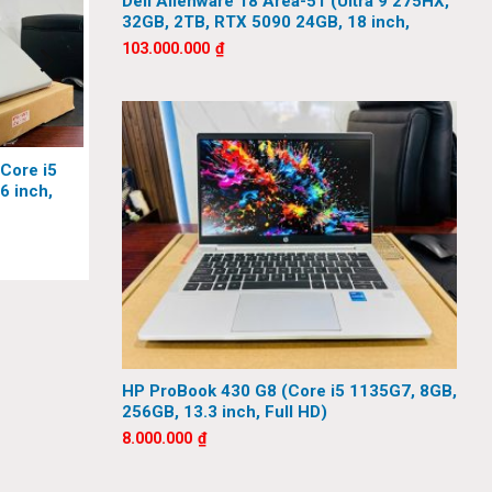
Dell Alienware 18 Area-51 (Ultra 9 275HX,
32GB, 2TB, RTX 5090 24GB, 18 inch,
m phần
QHD+, 300Hz)
103.000.000
₫
một ngày
Core i5
6 inch,
HP ProBook 430 G8 (Core i5 1135G7, 8GB,
256GB, 13.3 inch, Full HD)
8.000.000
₫