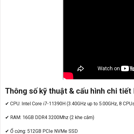
Thông số kỹ thuật & cấu hình chi tiết
✔ CPU: Intel Core i7-11390H (3.40GHz up to 5.00GHz, 8 CPU
✔ RAM: 16GB DDR4 3200Mhz (2 khe cắm)
✔ Ổ cứng: 512GB PCIe NVMe SSD