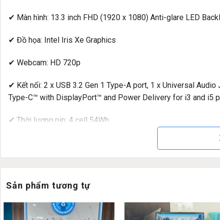
✔ Màn hình: 13.3 inch FHD (1920 x 1080) Anti-glare LED Bac
✔ Đồ họa: Intel Iris Xe Graphics
✔ Webcam: HD 720p
✔ Kết nối: 2 x USB 3.2 Gen 1 Type-A port, 1 x Universal Audio
Type-C™ with DisplayPort™ and Power Delivery for i3 and i5 p
✔ Thời lượng pin: 4 cell 54Wh
✔ Trọng lượng: 1.28 kg
✔ HĐH: Windows 10 Pro
Sản phẩm tương tự
Đánh giá chi tiết và hình ảnh thật Del
Dell Inspiron 13 5310 – 