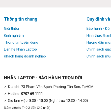
Thông tin chung
Quy định và
Giới thiệu
Bảo hành - Đổi 
Kinh nghiệm
Hình thức than
Thông tin tuyển dụng
Hướng dẫn mu
Liên hệ Nhân Laptop
Chính sách gia
Khách hàng doanh nghiệp
Chính sách mua
Màn hình, Bàn phím và Touchpad:
Sở hữu màn hình 13.3 inch QHD khung viền siêu mỏng, tăng khả
thị với chiều sâu độc đáo, các dải màu sắc khác được thể hiện
NHÂN LAPTOP - BẢO HÀNH TRỌN ĐỜI
kế đồ họa
✓ Địa chỉ: 73 Phạm Văn Bạch, Phường Tân Sơn, TpHCM
✓ Hotline:
0707 69 1111
✓ Giờ làm việc: 8:30 - 18:00 (Nghỉ trưa 12:30 - 14:00)
(Làm việc từ Thứ 2 đến Chủ nhật)