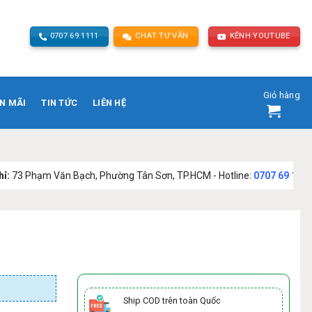
0707.69.1111
CHAT TƯ VẤN
KÊNH YOUTUBE
Giỏ hàng
N MÃI
TIN TỨC
LIÊN HỆ
ăn Bạch, Phường Tân Sơn, TP.HCM - Hotline:
0707 69 1111
Ship COD trên toàn Quốc