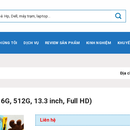
HÚNG TÔI
DỊCH VỤ
REVIEW SẢN PHẨM
KINH NGHIỆM
KHUYẾ
Địa chỉ:
73 Phạm V
6G, 512G, 13.3 inch, Full HD)
Liên hệ