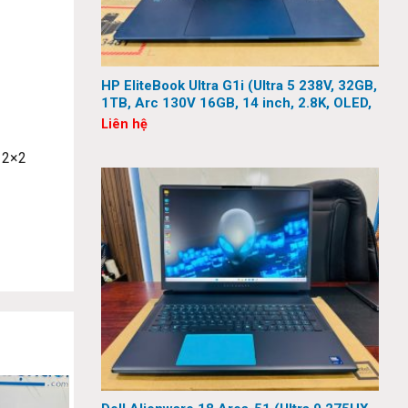
HP EliteBook Ultra G1i (Ultra 5 238V, 32GB,
1TB, Arc 130V 16GB, 14 inch, 2.8K, OLED,
Touch)
Liên hệ
n 2×2