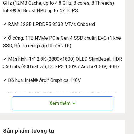
GHz (12MB Cache, up to 4.8 GHz, 8 cores, 8 Threads)
Intel® AI Boost NPU up to 47 TOPS
✔ RAM: 32GB LPDDR5 8533 MT/s Onboard
✔ Ổ cứng: 1TB NVMe PCIe Gen 4 SSD chuẩn EVO (1 khe
SSD, Hỗ trợ nâng cấp tối đa 2TB)
✔ Màn hình: 14″ 2.8K (2880×1800) OLED SlimBezel, HDR
550 nits (400 native), DCI-P3 100% / Adobe100%, 90Hz
✔ Đồ họa: Intel® Arc™ Graphics 140V
✔ Webcam: 1440p QHD video at 30 fps with Temporal
Noise Reduction
Xem thêm
✔ Kết nối: USB Type-C 2x USB Type-C™ ports 1x USB
Type-C™ port supporting: • USB4® 40Gbps • DisplayPort
over USB-C • Thunderbolt™ 4 • USB charging 5 V; 3 A •
Sản phẩm tương tự