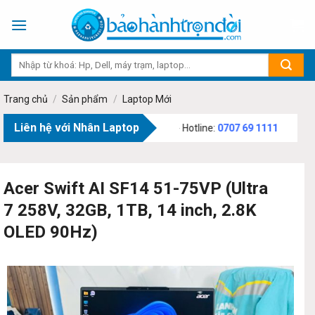
Skip
to
content
Trang chủ
/
Sản phẩm
/
Laptop Mới
Liên hệ với Nhân Laptop
Văn Bạch, Phường Tân Sơn, TP.HCM - Hotline:
0707 69 1111
Acer Swift AI SF14 51-75VP (Ultra
7 258V, 32GB, 1TB, 14 inch, 2.8K
OLED 90Hz)