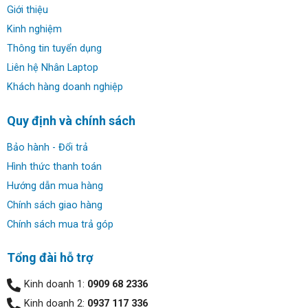
chiếc laptop cao cấp nhất của Acer, được thiết kế dành
Giới thiệu
cho những người dùng đòi hỏi sự hoàn hảo về cả hiệu
Kinh nghiệm
năng và thiết kế. Với cấu hình mạnh mẽ, màn hình OLED
Thông tin tuyển dụng
chất lượng cao và các tính năng thông minh, chiếc laptop
Liên hệ Nhân Laptop
này hứa hẹn sẽ mang đến những trải nghiệm tuyệt vời cho
Khách hàng doanh nghiệp
người dùng.
Quy định và chính sách
Bảo hành - Đổi trả
Hình thức thanh toán
Hướng dẫn mua hàng
Chính sách giao hàng
Chính sách mua trả góp
Tổng đài hỗ trợ
Kinh doanh 1:
0909 68 2336
Kinh doanh 2:
0937 117 336