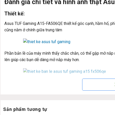
Đánh giá chi tiết và hình ảnh thật 
Thiết kế:
Asus TUF Gaming A15-FA506QE thiết kế góc cạnh, hầm hố, phần 
cũng nằm ở chính giữa trung tâm
Phần bản lề của máy mình thấy chắc chắn, có thể gập mở nắp m
lên giúp các bạn dễ dàng mở nắp máy hơn.
Màn hình:
Asus TUF Gaming A15-FA506QE được trang bị tấm nền IPS Ful
của máy cũng khá ổn với độ sáng không quá cao, nhưng đủ để
vùng tối.
Sản phẩm tương tự