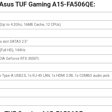
ết Asus TUF Gaming A15-FA506QE:
Up to 4.2Ghz, 16MB Cache, 12 CPUs)
 slot SATA3 2.5″
 (Full HD), 144Hz
DIA Geforce RTX 3050Ti
1x Type-A USB2.0, 1x RJ-45 LAN, 1x HDMI 2.0B, 1x COMBO audio jack