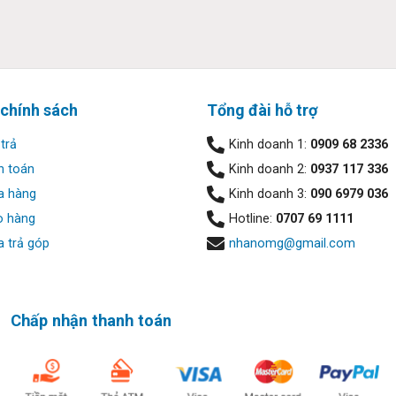
 chính sách
Tổng đài hỗ trợ
trả
Kinh doanh 1:
0909 68 2336
h toán
Kinh doanh 2:
0937 117 336
a hàng
Kinh doanh 3:
090 6979 036
o hàng
Hotline:
0707 69 1111
 trả góp
nhanomg@gmail.com
nhiều dù kích thước hơi nhỏ. Công nghệ Overstroke giúp mỗi lần
này đủ bền để chịu được hơn 20 triệu lần nhấn cho độ tin cậy v
Chấp nhận thanh toán