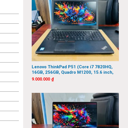
Lenovo ThinkPad P51 (Core i7 7820HQ,
16GB, 256GB, Quadro M1200, 15.6 inch,
FHD)
9.000.000
₫