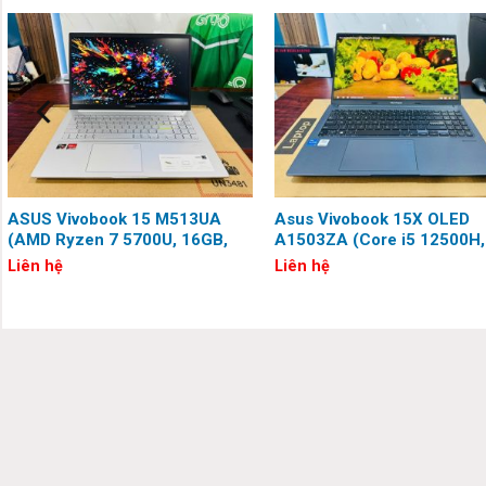
Bàn phím và Touchpad:
Bàn phím kích cỡ đầy đủ theo kiểu Desktop có đèn nền LED R
phím WASD được làm bằng nhựa trong suốt, giúp chúng trở nên
ASUS Vivobook 15 M513UA
Asus Vivobook 15X OLED
(AMD Ryzen 7 5700U, 16GB,
A1503ZA (Core i5 12500H,
512GB, 15.6 inch, Full HD)
16G, 512G, 15.6″ OLED, FH
Liên hệ
Liên hệ