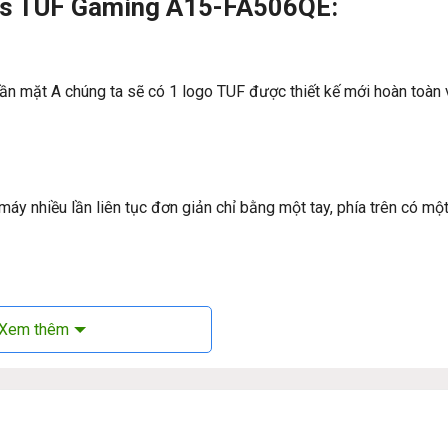
Asus TUF Gaming A15-FA506QE:
mặt A chúng ta sẽ có 1 logo TUF được thiết kế mới hoàn toàn và
áy nhiều lần liên tục đơn giản chỉ bằng một tay, phía trên có mộ
Xem thêm
lHD (1920×1080) kích thước 15.6 inch và tần số quét 144Hz. Đ
 chơi game ở độ tương phản lớn mà không gặp khó trong việc qua