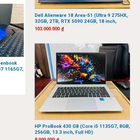
Dell Alienware 18 Area-51 (Ultra 9 275HX,
32GB, 2TB, RTX 5090 24GB, 18 inch,
QHD+, 300Hz)
103.000.000
₫
n. Khu vực
Zenbook
i7 1165G7,
 inch, FHD,
HP ProBook 430 G8 (Core i5 1135G7, 8GB,
256GB, 13.3 inch, Full HD)
8.000.000
₫