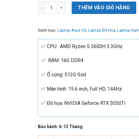
THÊM VÀO GIỎ HÀNG
Danh mục:
Laptop Asus Cũ
,
Laptop Đồ Hoạ
,
Laptop Gam
✅ CPU: AMD Ryzen 5 5600H 3.3GHz
✅ RAM: 16G DDR4
✅ Ổ cứng: 512G Ssd
✅ Màn hình: 15.6 inch, Full HD, 144Hz
✅ Đồ họa: NVIDIA Geforce RTX 3050Ti
Bảo hành: 6-12 Tháng