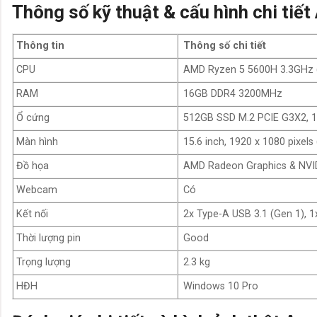
Thông số kỹ thuật & cấu hình chi ti
Thông tin
Thông số chi tiết
CPU
AMD Ryzen 5 5600H 3.3GHz (
RAM
16GB DDR4 3200MHz
Ổ cứng
512GB SSD M.2 PCIE G3X2, 1x
Màn hình
15.6 inch, 1920 x 1080 pixels
Đồ họa
AMD Radeon Graphics & NVI
Webcam
Có
Kết nối
2x Type-A USB 3.1 (Gen 1), 
Thời lượng pin
Good
Trọng lượng
2.3 kg
HĐH
Windows 10 Pro