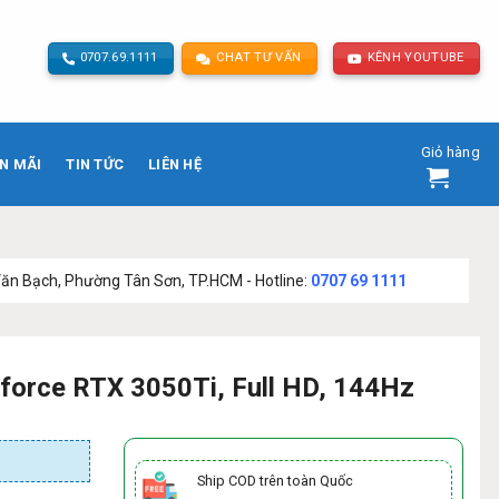
0707.69.1111
CHAT TƯ VẤN
KÊNH YOUTUBE
Giỏ hàng
N MÃI
TIN TỨC
LIÊN HỆ
ường Tân Sơn, TP.HCM - Hotline:
0707 69 1111
orce RTX 3050Ti, Full HD, 144Hz
Ship COD trên toàn Quốc