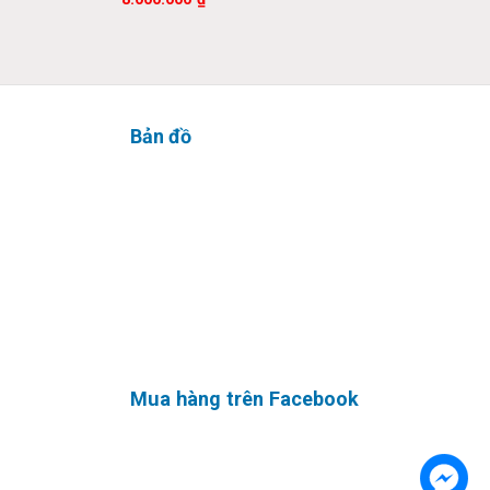
Bản đồ
 nhấn phím
à độ chính
Mua hàng trên Facebook