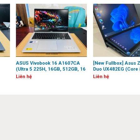
GB được tối ưu hóa để chơi game và thể hiện phong cách cá nhâ
 nổi bật hơn hẳn các phím bấm còn lại.
ASUS Vivobook 16 A1607CA
[New Fullbox] Asus 
(Ultra 5 225H, 16GB, 512GB, 16
Duo UX482EG (Core 
D)
inch, WUXGA)
16G, 1TB, MX450, 14
Liên hệ
Liên hệ
Touch)