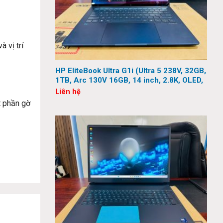
 vị trí
HP EliteBook Ultra G1i (Ultra 5 238V, 32GB,
1TB, Arc 130V 16GB, 14 inch, 2.8K, OLED,
Touch)
Liên hệ
t phần gờ
ộ phủ màu
n sát các