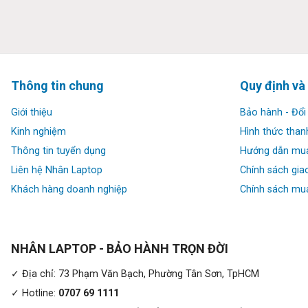
Thông tin chung
Quy định và
Giới thiệu
Bảo hành - Đổi 
Kinh nghiệm
Hình thức than
Thông tin tuyển dụng
Hướng dẫn mu
Liên hệ Nhân Laptop
Chính sách gia
Khách hàng doanh nghiệp
Chính sách mua
Vị trí 4 phím mũi tên điều hướng được đặt thông thoáng hơn 
NHÂN LAPTOP - BẢO HÀNH TRỌN ĐỜI
có độ phản hồi nhanh hơn và dễ dàng kiểm soát hơn. Các phím 
xác lâu dài.
✓ Địa chỉ: 73 Phạm Văn Bạch, Phường Tân Sơn, TpHCM
✓ Hotline:
0707 69 1111