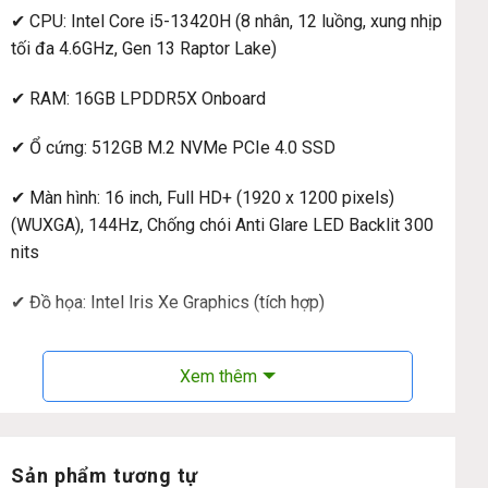
✔ CPU: Intel Core i5-13420H (8 nhân, 12 luồng, xung nhịp
tối đa 4.6GHz, Gen 13 Raptor Lake)
✔ RAM: 16GB LPDDR5X Onboard
✔ Ổ cứng: 512GB M.2 NVMe PCIe 4.0 SSD
✔ Màn hình: 16 inch, Full HD+ (1920 x 1200 pixels)
(WUXGA), 144Hz, Chống chói Anti Glare LED Backlit 300
nits
✔ Đồ họa: Intel Iris Xe Graphics (tích hợp)
✔ Webcam: Camera FHD 1080p; Có màn trập camera
Xem thêm
✔ Kết nối: 2x USB 3.2 Gen 1 Type-A (tốc độ dữ liệu lên
đến 5Gbps) 2x USB 4.0 Gen 3 Type-C hỗ trợ hiển thị/cấp
nguồn (tốc độ dữ liệu lên đến 40Gbps) 1x HDMI 2.1
Sản phẩm tương tự
TMDS 1x Giắc cắm âm thanh kết hợp 3.5mm