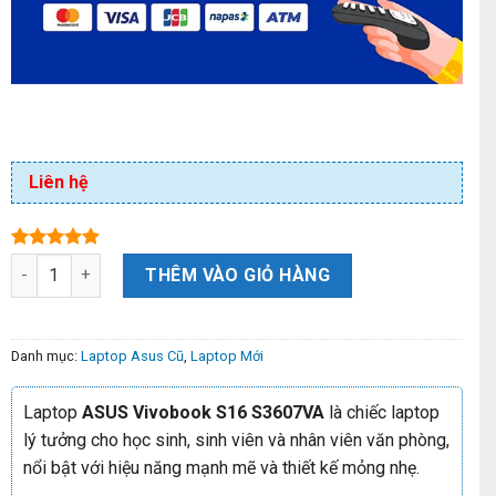
Liên hệ
5.00
1
trên 5
THÊM VÀO GIỎ HÀNG
dựa trên
đánh giá
Danh mục:
Laptop Asus Cũ
,
Laptop Mới
Laptop
ASUS Vivobook S16 S3607VA
là chiếc laptop
lý tưởng cho học sinh, sinh viên và nhân viên văn phòng,
nổi bật với hiệu năng mạnh mẽ và thiết kế mỏng nhẹ.