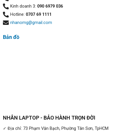
Vivobook S16 S3607VA:
Kinh doanh 3:
090 6979 036
Laptop
ASUS Vivobook S16 S3607VA
là chiếc laptop lý
Hotline:
0707 69 1111
tưởng cho học sinh, sinh viên và nhân viên văn phòng, nổi
nhanomg@gmail.com
bật với hiệu năng mạnh mẽ và thiết kế mỏng nhẹ. Đây là
người bạn đồng hành hoàn hảo, đáp ứng mọi nhu cầu từ
Bản đồ
học tập, làm việc đến giải trí, xứng đáng để bạn đầu tư.
NHÂN LAPTOP - BẢO HÀNH TRỌN ĐỜI
✓ Địa chỉ: 73 Phạm Văn Bạch, Phường Tân Sơn, TpHCM