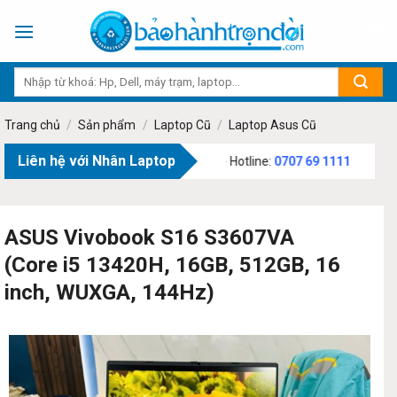
Skip
to
content
Trang chủ
/
Sản phẩm
/
Laptop Cũ
/
Laptop Asus Cũ
Liên hệ với Nhân Laptop
ăn Bạch, Phường Tân Sơn, TP.HCM - Hotline:
0707 69 1111
ASUS Vivobook S16 S3607VA
(Core i5 13420H, 16GB, 512GB, 16
inch, WUXGA, 144Hz)