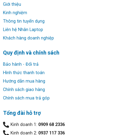
Giới thiệu
(WUXGA), 144Hz, Chống chói Anti Glare LED Backlit 300
nits
Kinh nghiệm
Thông tin tuyển dụng
✔ Đồ họa: Intel Iris Xe Graphics (tích hợp)
Liên hệ Nhân Laptop
Khách hàng doanh nghiệp
✔ Webcam: Camera FHD 1080p; Có màn trập camera
Quy định và chính sách
✔ Kết nối: 2x USB 3.2 Gen 1 Type-A (tốc độ dữ liệu lên
đến 5Gbps) 2x USB 4.0 Gen 3 Type-C hỗ trợ hiển thị/cấp
Bảo hành - Đổi trả
nguồn (tốc độ dữ liệu lên đến 40Gbps) 1x HDMI 2.1
Hình thức thanh toán
TMDS 1x Giắc cắm âm thanh kết hợp 3.5mm
Hướng dẫn mua hàng
✔ Thời lượng pin: 70WHrs, 3S1P, 3-cell Li-ion
Chính sách giao hàng
Chính sách mua trả góp
✔ Trọng lượng: 1.74Kg
Tổng đài hỗ trợ
✔ HĐH: Windows 10 Pro
Kinh doanh 1:
0909 68 2336
Đánh giá & hình ảnh hình ảnh thật ASUS
Kinh doanh 2:
0937 117 336