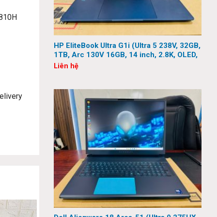
 810H
HP EliteBook Ultra G1i (Ultra 5 238V, 32GB,
1TB, Arc 130V 16GB, 14 inch, 2.8K, OLED,
Touch)
Liên hệ
elivery