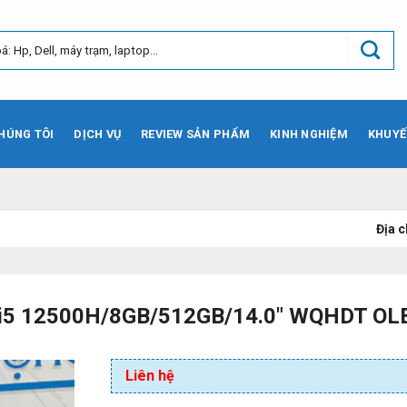
HÚNG TÔI
DỊCH VỤ
REVIEW SẢN PHẨM
KINH NGHIỆM
KHUYẾ
Địa chỉ:
73 Phạm V
i5 12500H/8GB/512GB/14.0″ WQHDT OL
Liên hệ