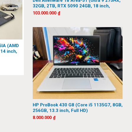
Dell Alienware 18 Area-51 (Ultra 9 275HX,
LED 2.8K
32GB, 2TB, RTX 5090 24GB, 18 inch,
QHD+, 300Hz)
103.000.000
₫
5IA (AMD
14 inch,
HP ProBook 430 G8 (Core i5 1135G7, 8GB,
256GB, 13.3 inch, Full HD)
8.000.000
₫