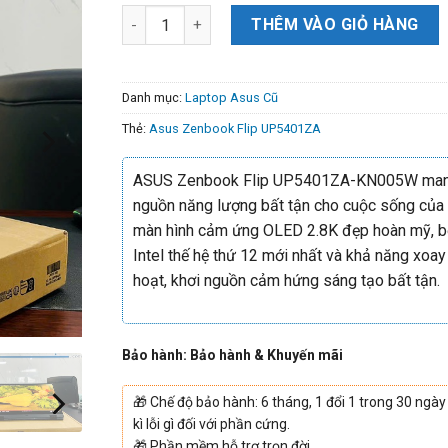
THÊM VÀO GIỎ HÀNG
Danh mục:
Laptop Asus Cũ
Thẻ:
Asus Zenbook Flip UP5401ZA
ASUS Zenbook Flip UP5401ZA-KN005W man
nguồn năng lượng bất tận cho cuộc sống của
màn hình cảm ứng OLED 2.8K đẹp hoàn mỹ, bộ
Intel thế hệ thứ 12 mới nhất và khả năng xoay
hoạt, khơi nguồn cảm hứng sáng tạo bất tận.
Bảo hành: Bảo hành & Khuyến mãi
🎁
Chế độ bảo hành: 6 tháng, 1 đổi 1 trong 30 ngày
kì lỗi gì đối với phần cứng.
🎁
Phần mềm hỗ trợ trọn đời.