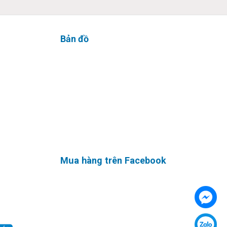
Bản đồ
hông chỉ
tới
ợc tích
Không chỉ
Mua hàng trên Facebook