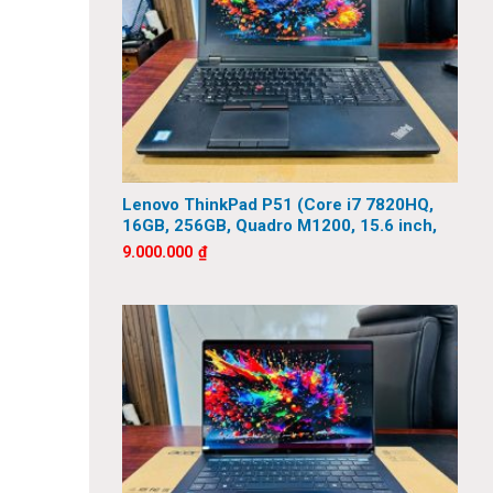
Lenovo ThinkPad P51 (Core i7 7820HQ,
16GB, 256GB, Quadro M1200, 15.6 inch,
FHD)
9.000.000
₫