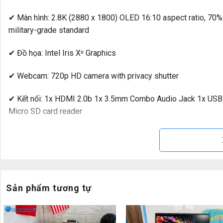
✔ Màn hình: 2.8K (2880 x 1800) OLED 16:10 aspect ratio, 70
military-grade standard
✔ Đồ họa: Intel Iris Xᵉ Graphics
✔ Webcam: 720p HD camera with privacy shutter
✔ Kết nối: 1x HDMI 2.0b 1x 3.5mm Combo Audio Jack 1x USB 3
Micro SD card reader
✔ Thời lượng pin: 63WHrs, 3S1P, 3-cell Li-ion
✔ Trọng lượng: 1.4 Kg
✔ HĐH: Windows 11 Pro
Sản phẩm tương tự
Đánh giá chi tiết và hình ảnh thật A