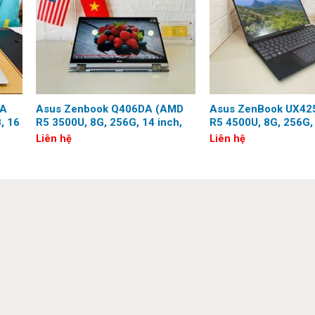
ượng bất tận cho cuộc sống của bạn với màn hình cảm ứng O
ăng xoay gập linh hoạt, khơi nguồn cảm hứng sáng tạo bất tận.
CA
Asus Zenbook Q406DA (AMD
Asus ZenBook UX42
, 16
R5 3500U, 8G, 256G, 14 inch,
R5 4500U, 8G, 256G, 
FHD, Touch)
Full HD)
Liên hệ
Liên hệ