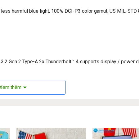
% less harmful blue light, 100% DCI-P3 color gamut, US MIL-STD
.2 Gen 2 Type-A 2x Thunderbolt™ 4 supports display / power d
Xem thêm
sus Zenbook Flip UP5401ZA: