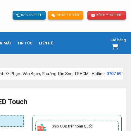
0707.69.1111
CHAT TƯ VẤN
KÊNH YOUTUBE
Giỏ hàng
N MÃI
TIN TỨC
LIÊN HỆ
ăn Bạch, Phường Tân Sơn, TP.HCM - Hotline:
0707 69 1111
ED Touch
Ship COD trên toàn Quốc