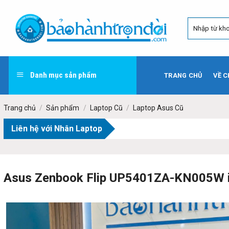
Skip
to
content
Danh mục sản phẩm
TRANG CHỦ
VỀ C
Trang chủ
/
Sản phẩm
/
Laptop Cũ
/
Laptop Asus Cũ
Liên hệ với Nhân Laptop
Asus Zenbook Flip UP5401ZA-KN005W 