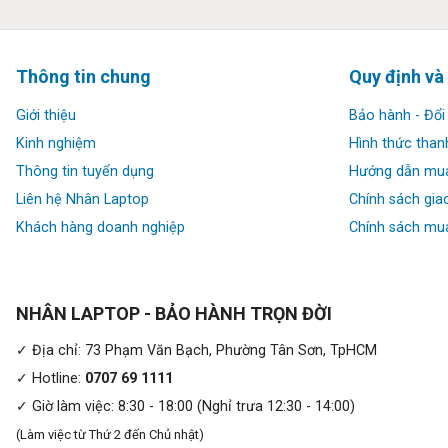
Thông tin chung
Quy định và
Giới thiệu
Bảo hành - Đổi 
Kinh nghiệm
Hình thức than
Thông tin tuyển dụng
Hướng dẫn mu
Liên hệ Nhân Laptop
Chính sách gia
Thế giới sống động rực rỡ sắc màu:
Khách hàng doanh nghiệp
Chính sách mua
Những hình ảnh trước mắt bạn sẽ trở nên chân thực đến đáng 
sắc nét, màn hình này còn cực sáng với độ sáng tối đa 550 ni
1.000.000:1; màu sắc sống động với hơn 1 tỉ màu, đạt chuẩn 
hợp trên chiếc laptop thời thượng. Hơn nữa, tỉ lệ khung hình m
NHÂN LAPTOP - BẢO HÀNH TRỌN ĐỜI
đẹp, màn hình Zenbook 14 Flip OLED còn siêu mượt với thời g
✓ Địa chỉ: 73 Phạm Văn Bạch, Phường Tân Sơn, TpHCM
✓ Hotline:
0707 69 1111
✓ Giờ làm việc: 8:30 - 18:00 (Nghỉ trưa 12:30 - 14:00)
(Làm việc từ Thứ 2 đến Chủ nhật)