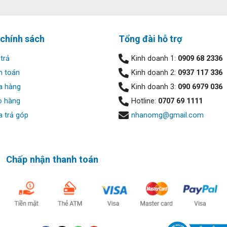
 chính sách
Tổng đài hỗ trợ
trả
Kinh doanh 1:
0909 68 2336
h toán
Kinh doanh 2:
0937 117 336
a hàng
Kinh doanh 3:
090 6979 036
o hàng
Hotline:
0707 69 1111
 trả góp
nhanomg@gmail.com
kinh ngạc nhờ màn hình OLED 2.8K trên Zenbook 14 Flip OLED. K
t; màu sắc chính xác với dải màu DCI-P3 100%; độ tương phản lên 
PANTONE. Những tinh hoa của công nghệ màn hình hiện tại đều đư
ới 16:10 mang đến không gian làm việc rộng lớn và trực quan hơn. 
Chấp nhận thanh toán
ian đáp ứng 0,2ms và tần số làm mới 90Hz.