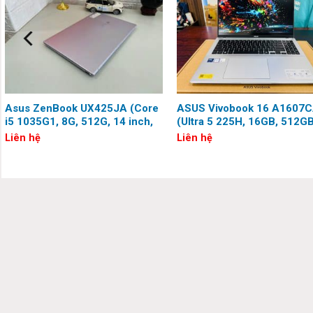
ASUS Zenbook Flip UP5401ZA-KN005W mang đến nguồn năng l
đẹp hoàn mỹ, bộ vi xử lý Intel thế hệ thứ 12 mới nhất và khả n
Asus ZenBook UX425JA (Core
ASUS Vivobook 16 A1607
i5 1035G1, 8G, 512G, 14 inch,
(Ultra 5 225H, 16GB, 512GB
Full HD)
inch, WUXGA)
Liên hệ
Liên hệ