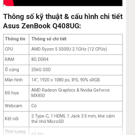
Thông số kỹ thuật & cấu hình chi tiết
Asus ZenBook Q408UG:
Thông tin
Thông số chi tiết
CPU
AMD
Ryzen 5
5500U
2.1GHz (12 CPUs)
RAM
8G DDR4
Ổ cứng
256G SSD
Màn hình
14″, 1920 x 1080 px, IPS, 90% sRGB
AMD Radeon Graphics & Nvidia Geforce
Đồ họa
MX450
Webcam
Có
2 Type-C, 1 HDMI, 1 Jack 3.5 mm, khe cắm
Kết nối
thẻ nhớ MicroSD
Thời lượng
63 Wh