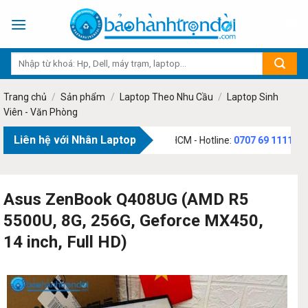
Skip
to
content
Trang chủ
/
Sản phẩm
/
Laptop Theo Nhu Cầu
/
Laptop Sinh
Viên - Văn Phòng
Liên hệ với Nhân Laptop
 Phạm Văn Bạch, Phường Tân Sơn, TP.HCM - Hotline:
0707 69 1111
Asus ZenBook Q408UG (AMD R5
5500U, 8G, 256G, Geforce MX450,
14 inch, Full HD)