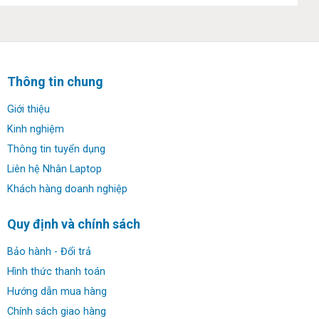
Thông tin chung
Giới thiệu
Kinh nghiệm
Thông tin tuyển dụng
Liên hệ Nhân Laptop
Khách hàng doanh nghiệp
Không chỉ sang trọng, mỏng nhẹ mà Asus Zenbook 14
Quy định và chính sách
Q408UG còn có độ bền cực cao. Vỏ kim loại mang đến
Bảo hành - Đổi trả
khả năng chống sốc tốt, chống chịu các tác động của
Hình thức thanh toán
ngoại lực tốt, bản lề và khung máy được gia cố chắc
Hướng dẫn mua hàng
chắn. Chiếc laptop này sẽ là người bạn đồng hành lý
tưởng cho bạn trong suốt nhiều năm ổn định.
Chính sách giao hàng