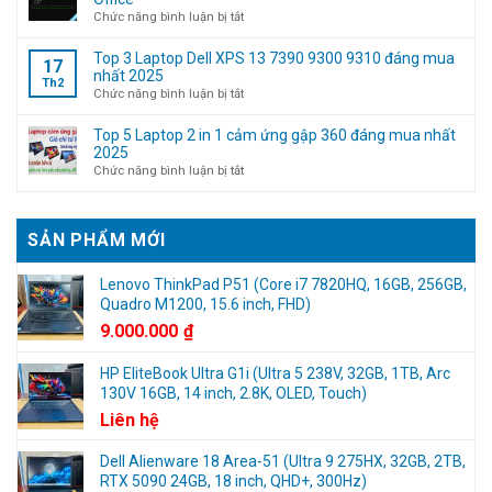
đăng
Kỹ
ở
Chức năng bình luận bị tắt
nhập
thuật
Activation
tài
máy
Script
Top 3 Laptop Dell XPS 13 7390 9300 9310 đáng mua
17
khoản
tính
–
nhất 2025
Th2
Microsoft
(Không
Active
ở
Chức năng bình luận bị tắt
cần
Win
Top
kinh
10/11
3
Top 5 Laptop 2 in 1 cảm ứng gập 360 đáng mua nhất
nghiệm)
Digital
Laptop
2025
License
Dell
ở
Chức năng bình luận bị tắt
và
XPS
Top
Office
13
5
7390
Laptop
SẢN PHẨM MỚI
9300
2
9310
in
đáng
1
Lenovo ThinkPad P51 (Core i7 7820HQ, 16GB, 256GB,
mua
cảm
Quadro M1200, 15.6 inch, FHD)
nhất
ứng
9.000.000
₫
2025
gập
360
HP EliteBook Ultra G1i (Ultra 5 238V, 32GB, 1TB, Arc
đáng
130V 16GB, 14 inch, 2.8K, OLED, Touch)
mua
nhất
Liên hệ
2025
Dell Alienware 18 Area-51 (Ultra 9 275HX, 32GB, 2TB,
RTX 5090 24GB, 18 inch, QHD+, 300Hz)