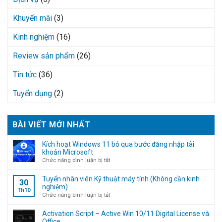
Khuyến mãi
(3)
Kinh nghiệm
(16)
Review sản phẩm
(26)
Tin tức
(36)
Tuyển dụng
(2)
BÀI VIẾT MỚI NHẤT
Kích hoạt Windows 11 bỏ qua bước đăng nhập tài
khoản Microsoft
ở
Chức năng bình luận bị tắt
Kích
hoạt
Tuyển nhân viên Kỹ thuật máy tính (Không cần kinh
30
Windows
nghiệm)
Th10
11
ở
Chức năng bình luận bị tắt
bỏ
Tuyển
qua
nhân
Activation Script – Active Win 10/11 Digital License và
bước
viên
Office