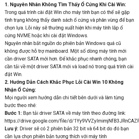
1. Nguyên Nhân Không Tìm Thấy Ổ Cứng Khi Cài Win:
Trong quá trình cài đặt Win cho máy tính bạn có thể sẽ gặp
tình trạng không thấy danh sách ổ cứng và phân vùng để bạn
chọn lựa. Lỗi này sẽ thường xuất hiện khi máy tính lắp ổ
cứng NVME hoặc khi cài đặt Windows.
Nguyên nhân bắt nguồn do phiên bản Windows quá cũ
không được hỗ trợ mainboard. Một số dòng máy tính mới
cần driver SATA mới hơn. Để khắc phục nhanh chóng, bạn
cần tải về một driver SATA mới và load nó trong quá trình cài
đặt Win.
2. Hướng Dẫn Cách Khắc Phục Lỗi Cài Win 10 Không
Nhận Ổ Cứng:
Mọi người xem hướng dẫn chi tiết bên dưới và làm từng
bước theo nhé:
Bước 1:
Bạn tải driver SATA về máy tính theo đường link:
https://drive.google.com/file/d/1Yy9VVZyImimjNfB3JRnCA
Lưu ý:
Driver sẽ có 2 phiên bản 32 bit và 64 bit do đó bạn
cần lựa chọn phiên bản tương thích với máy tính