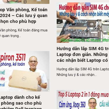
op Văn phòng, Kế toán
2024 – Các lưu ý quan
 chọn cho phù hợp
 Văn phòng, Kế toán đáng mua
 quan trọng...
Hướng dẫn lắp SIM 4G t
Laptop đơn giản. Những 
các nhận biết Laptop có 
gắn SIM?
Hướng dẫn lắp SIM 4G trên Lapto
Những lưu ý & các nhận...
Laptop dành cho kế
n phòng sao cho phù
nghiệm Dell Inspiron