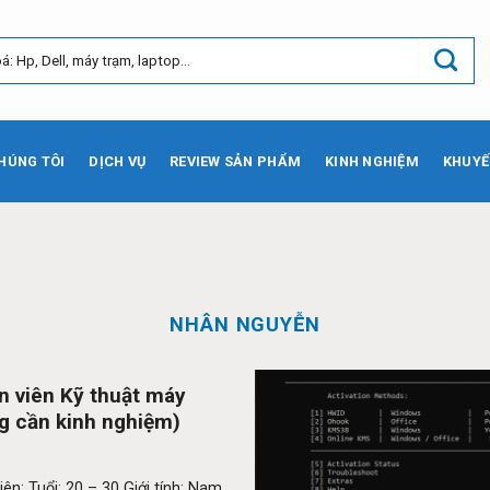
HÚNG TÔI
DỊCH VỤ
REVIEW SẢN PHẨM
KINH NGHIỆM
KHUYẾ
NHÂN NGUYỄN
n viên Kỹ thuật máy
g cần kinh nghiệm)
ên: Tuổi: 20 – 30 Giới tính: Nam