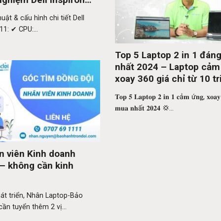
1)
uật & cấu hình chi tiết Dell
11: ✔ CPU:...
Top 5 Laptop 2 in 1 đán
nhất 2024 – Laptop cảm
xoay 360 giá chỉ từ 10 tr
𝐓𝐨𝐩 𝟓 𝐋𝐚𝐩𝐭𝐨𝐩 𝟐 𝐢𝐧 𝟏 𝐜ả𝐦 ứ𝐧𝐠, 𝐱𝐨𝐚
𝐦𝐮𝐚 𝐧𝐡ấ𝐭 𝟐𝟎𝟐𝟒 💢...
n viên Kinh doanh
 – không cần kinh
át triển, Nhân Laptop-Bảo
cần tuyển thêm 2 vị...