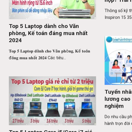
3511 (202
Thông số kỹ th
Inspiron 15 35
Top 5 Laptop dành cho Văn
phòng, Kế toán đáng mua nhất
2024
𝐓𝐨𝐩 𝟓 𝐋𝐚𝐩𝐭𝐨𝐩 𝐝à𝐧𝐡 𝐜𝐡𝐨 𝐕ă𝐧 𝐩𝐡ò𝐧𝐠, 𝐊ế 𝐭𝐨á𝐧
đá𝐧𝐠 𝐦𝐮𝐚 𝐧𝐡ấ𝐭 𝟐𝟎𝟐𝟒 Các tiêu...
Tuyển nhâ
lương cao
nghiệm
Do nhu cầu ph
hành trọn đời 