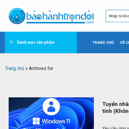
Skip
to
content
Danh mục sản phẩm
TRANG CHỦ
VỀ C
Trang chủ
»
Archives for
Tuyển nhâ
tính (Khôn
Yêu cầu ứng vi