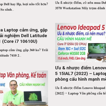
Ư𝐮 & 𝐧𝐡ượ𝐜 đ𝐢ể𝐦, 𝐜ó 𝐧ê𝐧 𝐦𝐮𝐚 𝐃𝐞𝐥𝐥 𝐏
𝐩 𝐃𝐞𝐥𝐥 𝐡𝐚𝐲 𝐇𝐩, 𝐥𝐨ạ𝐢 𝐧à𝐨 𝐭ố𝐭 𝐡ơ𝐧?
𝟑𝟓𝟕𝟎 𝐖𝐨𝐫𝐤𝐬𝐭𝐚𝐭𝐢𝐨𝐧 𝐌á𝐲 𝐭𝐫ạ𝐦 𝐝à𝐧𝐡 
𝐒𝐨 𝐬á𝐧𝐡...
a Laptop cảm ứng, gập
ải nghiệm Dell Latitude
1 (Core i7 10610U)
𝐩𝐭𝐨𝐩 𝐜ả𝐦 ứ𝐧𝐠, 𝐠ậ𝐩 𝟑𝟔𝟎 𝐤𝐨? 𝐓𝐫ả𝐢
𝐢𝐭𝐮𝐝𝐞 𝟕𝟒𝟏𝟎 𝟐...
Ưu & nhược điểm Lenov
5 15IAL7 (2022) – Lapto
phòng cấu hình mạnh m
ứng tiện lợi
Ư𝐮 & 𝐧𝐡ượ𝐜 đ𝐢ể𝐦 𝐋𝐞𝐧𝐨𝐯𝐨 𝐈𝐝𝐞𝐚𝐩𝐚𝐝 
(𝟐𝟎𝟐𝟐) – 𝐋𝐚𝐩𝐭𝐨𝐩 𝐕ă𝐧 𝐩𝐡ò𝐧𝐠 𝐜ấ𝐮 𝐡ì