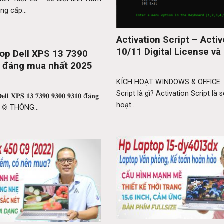
ng cấp...
Activation Script – Acti
10/11 Digital License và
op Dell XPS 13 7390
 đáng mua nhất 2025
KÍCH HOẠT WINDOWS & OFFICE A
Script là gì? Activation Script là s
𝐞𝐥𝐥 𝐗𝐏𝐒 𝟏𝟑 𝟕𝟑𝟗𝟎 𝟗𝟑𝟎𝟎 𝟗𝟑𝟏𝟎 đ𝐚́𝐧𝐠
hoạt...
𝟎𝟐𝟓 💢 THÔNG...