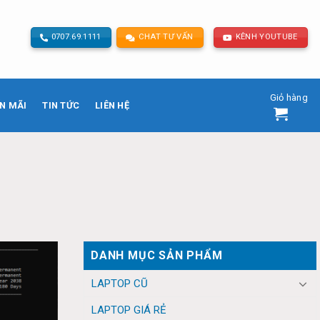
0707.69.1111
CHAT TƯ VẤN
KÊNH YOUTUBE
Giỏ hàng
N MÃI
TIN TỨC
LIÊN HỆ
DANH MỤC SẢN PHẨM
LAPTOP CŨ
LAPTOP GIÁ RẺ