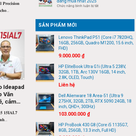
đáng mua nhất 2025
𝐫𝐞𝐜𝐢𝐬𝐢𝐨𝐧
License
Dell
ở
Chức năng bình luận bị tắt
và
𝐡𝐨...
XPS
Top
Office
13
5
7390
Laptop
SẢN PHẨM MỚI
9300
2
9310
in
đáng
1
Lenovo ThinkPad P51 (Core i7 7820HQ,
mua
cảm
16GB, 256GB, Quadro M1200, 15.6 inch,
nhất
ứng
FHD)
2025
gập
9.000.000
₫
360
đáng
HP EliteBook Ultra G1i (Ultra 5 238V,
mua
32GB, 1TB, Arc 130V 16GB, 14 inch,
nhất
2.8K, OLED, Touch)
2025
Liên hệ
o Ideapad
p Văn
Dell Alienware 18 Area-51 (Ultra 9
ẽ, cảm
275HX, 32GB, 2TB, RTX 5090 24GB, 18
inch, QHD+, 300Hz)
 𝟏𝟓𝐈𝐀𝐋𝟕
103.000.000
₫
𝐡...
HP ProBook 430 G8 (Core i5 1135G7,
8GB, 256GB, 13.3 inch, Full HD)