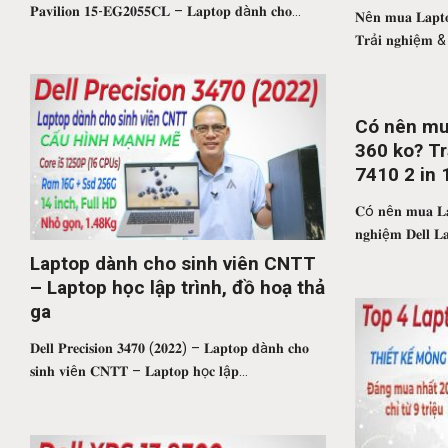
840 G7
𝐏𝐚𝐯𝐢𝐥𝐢𝐨𝐧 𝟏𝟓-𝐄𝐆𝟐𝟎𝟓𝟓𝐂𝐋 – 𝐋𝐚𝐩𝐭𝐨𝐩 𝐝à𝐧𝐡 𝐜𝐡𝐨...
𝐍ê𝐧 𝐦𝐮𝐚 𝐋𝐚𝐩𝐭𝐨
𝐓𝐫ả𝐢 𝐧𝐠𝐡𝐢ệ𝐦 & 
Có nên mu
360 ko? Tr
7410 2 in 
𝐂ó 𝐧ê𝐧 𝐦𝐮𝐚 𝐋𝐚
𝐧𝐠𝐡𝐢ệ𝐦 𝐃𝐞𝐥𝐥 𝐋𝐚
Laptop dành cho sinh viên CNTT
– Laptop học lập trình, đồ hoạ thả
ga
𝐃𝐞𝐥𝐥 𝐏𝐫𝐞𝐜𝐢𝐬𝐢𝐨𝐧 𝟑𝟒𝟕𝟎 (𝟐𝟎𝟐𝟐) – 𝐋𝐚𝐩𝐭𝐨𝐩 𝐝à𝐧𝐡 𝐜𝐡𝐨
𝐬𝐢𝐧𝐡 𝐯𝐢ê𝐧 𝐂𝐍𝐓𝐓 – 𝐋𝐚𝐩𝐭𝐨𝐩 𝐡ọ𝐜 𝐥ậ𝐩...