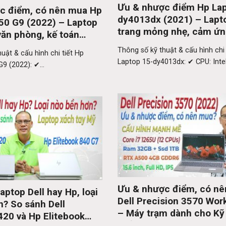
Ưu & nhược điểm Hp La
c điểm, có nên mua Hp
dy4013dx (2021) – Lapto
50 G9 (2022) – Laptop
trang mỏng nhẹ, cảm ứng
ăn phòng, kế toán
Thông số kỹ thuật & cấu hình chi 
uật & cấu hình chi tiết Hp
Laptop 15-dy4013dx: ✔ CPU: Intel.
9 (2022): ✔...
Ưu & nhược điểm, có n
ptop Dell hay Hp, loại
Dell Precision 3570 Wor
n? So sánh Dell
– Máy trạm dành cho Kỹ
420 và Hp Elitebook
Kiến trúc sư