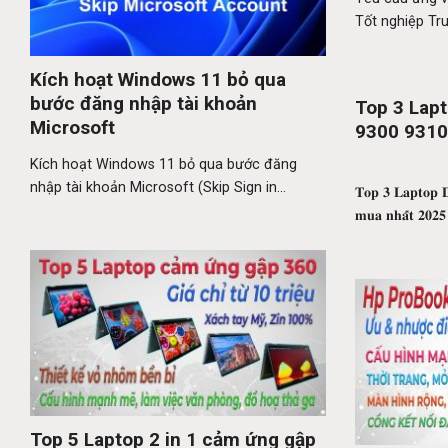
Tốt nghiệp Tru
Kích hoạt Windows 11 bỏ qua
bước đăng nhập tài khoản
Top 3 Lapt
Microsoft
9300 9310
Kích hoạt Windows 11 bỏ qua bước đăng
nhập tài khoản Microsoft (Skip Sign in...
𝐓𝐨𝐩 𝟑 𝐋𝐚𝐩𝐭𝐨𝐩 𝐃
𝐦𝐮𝐚 𝐧𝐡𝐚̂́𝐭 𝟐
Top 5 Laptop 2 in 1 cảm ứng gập