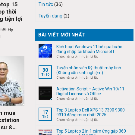
ptop 15
Tin tức
(36)
p thời
Tuyển dụng
(2)
 tiện lợi
tiết Hp
BÀI VIẾT MỚI NHẤT
..
Kích hoạt Windows 11 bỏ qua bước
đăng nhập tài khoản Microsoft
ở
Chức năng bình luận bị tắt
Kích
hoạt
Tuyển nhân viên Kỹ thuật máy tính
30
Windows
(Không cần kinh nghiệm)
Th10
11
ở
Chức năng bình luận bị tắt
bỏ
Tuyển
qua
nhân
Activation Script – Active Win 10/11
bước
viên
Digital License và Office
đăng
Kỹ
ở
Chức năng bình luận bị tắt
nhập
thuật
Activation
tài
máy
Script
Top 3 Laptop Dell XPS 13 7390 9300
ên mua
17
khoản
tính
–
9310 đáng mua nhất 2025
Th2
Microsoft
(Không
kstation
Active
ở
Chức năng bình luận bị tắt
cần
Win
Top
 sư &
kinh
10/11
3
Top 5 Laptop 2 in 1 cảm ứng gập 360
nghiệm)
Digital
Laptop