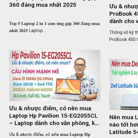
360 đáng mua nhất 2025
Ưu & nhượ
ProBook 4
dành cho v
𝐓𝐨𝐩 𝟓 𝐋𝐚𝐩𝐭𝐨𝐩 𝟐 𝐢𝐧 𝟏 𝐜𝐚̉𝐦 𝐮̛́𝐧𝐠 𝐠𝐚̣̂𝐩 𝟑𝟔𝟎 đ𝐚́𝐧𝐠 𝐦𝐮𝐚
hoàn hảo
𝐧𝐡𝐚̂́𝐭 𝟐𝟎𝟐𝟓 Laptop...
Thông số kỹ th
ProBook 450 G
Ưu & nhược điểm, có nên mua
Laptop Hp Pavilion 15-EG2055CL
Nên mua La
– Laptop dành cho văn phòng, kế
nào tốt hơ
toán
Latitude 5
Ư𝐮 & 𝐧𝐡ượ𝐜 đ𝐢ể𝐦, 𝐜ó 𝐧ê𝐧 𝐦𝐮𝐚 𝐋𝐚𝐩𝐭𝐨𝐩 𝐇𝐩