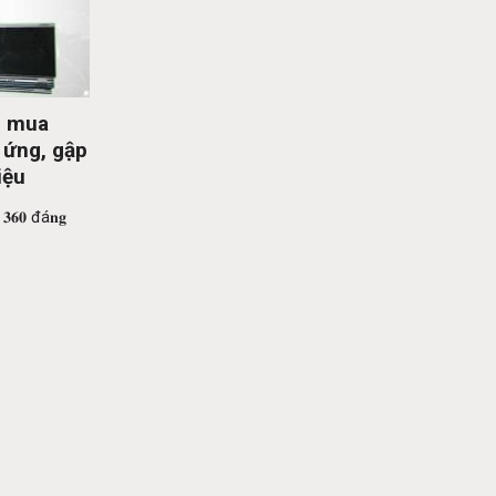
g mua
 ứng, gập
iệu
𝐲 𝟑𝟔𝟎 đá𝐧𝐠