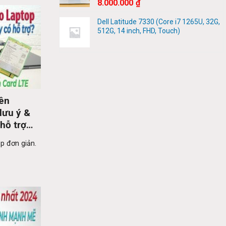
8.000.000
₫
Dell Latitude 7330 (Core i7 1265U, 32G,
512G, 14 inch, FHD, Touch)
rên
lưu ý &
hỗ trợ
p đơn giản.