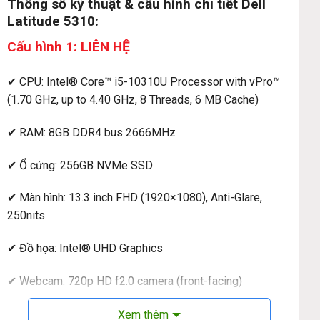
Thông số kỹ thuật & cấu hình chi tiết Dell
Latitude 5310:
Cấu hình 1: LIÊN HỆ
✔ CPU: Intel® Core™ i5-10310U Processor with vPro™
(1.70 GHz, up to 4.40 GHz, 8 Threads, 6 MB Cache)
✔ RAM: 8GB DDR4 bus 2666MHz
✔ Ổ cứng: 256GB NVMe SSD
✔ Màn hình: 13.3 inch FHD (1920×1080), Anti-Glare,
250nits
✔ Đồ họa: Intel® UHD Graphics
✔ Webcam: 720p HD f2.0 camera (front-facing)
✔ Kết nối: 1 cổng USB-TypeC™, 1 cổng USB-A, 1 jack 3.5
Xem thêm