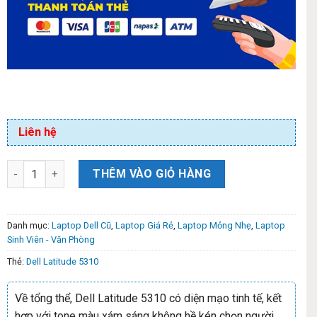
Liên hệ
THÊM VÀO GIỎ HÀNG
Danh mục:
Laptop Dell Cũ
,
Laptop Giá Rẻ
,
Laptop Mỏng Nhẹ
,
Laptop
Sinh Viên - Văn Phòng
Thẻ:
Dell Latitude 5310
Về tổng thể, Dell Latitude 5310 có diện mạo tinh tế, kết
hợp với tone màu xám sáng không hề kén chọn người