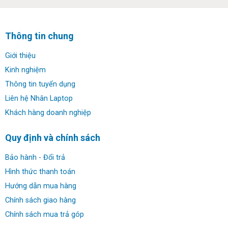
✔ Đồ họa: Intel® UHD Graphics
Thông tin chung
✔ Webcam: 720p HD f2.0 camera (front-facing)
Giới thiệu
✔ Kết nối: 1 cổng USB-TypeC™, 1 cổng USB-A, 1 jack 3.5
Kinh nghiệm
mm, 1 cổng sạc (Surface Connect port)
Thông tin tuyển dụng
Liên hệ Nhân Laptop
✔ Thời lượng pin: 40Whr
Khách hàng doanh nghiệp
✔ Trọng lượng: 1.32 kg
Quy định và chính sách
✔ HĐH: Windows 10 Pro
Bảo hành - Đổi trả
Hình thức thanh toán
Hướng dẫn mua hàng
Thiết kế & hình ảnh hình ảnh thật Dell
Chính sách giao hàng
Latitude 5310:
Chính sách mua trả góp
Dell Latitude 5310: Thiết kế gọn nhẹ hút mắt,