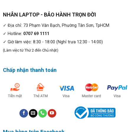
NHÂN LAPTOP - BẢO HÀNH TRỌN ĐỜI
✓ Địa chỉ: 73 Phạm Văn Bạch, Phường Tân Sơn, TpHCM
✓ Hotline:
0707 69 1111
Bởi đối tượng mà máy hướng đến là các bạn sinh viên
✓ Giờ làm việc: 8:30 - 18:00 (Nghỉ trưa 12:30 - 14:00)
hay nhân viên văn phòng chính vì vậy mà Dell Latitude
5310 i7 chỉ có khối lượng chỉ vọn vẻn 1.32kg. Chính
(Làm việc từ Thứ 2 đến Chủ nhật)
những thông số trên đã khiến máy được đánh giá là chiếc
laptop “siêu di động”, bạn hoàn toàn có thể dễ dàng cất
Chấp nhận thanh toán
vào balo, túi xách mang theo bên người khi đi học, đi làm
vô cùng dễ dàng, thuận tiện.
Mua hàng trên Facebook