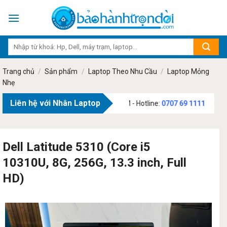
Skip
to
content
Trang chủ
/
Sản phẩm
/
Laptop Theo Nhu Cầu
/
Laptop Mỏng
Nhẹ
Liên hệ với Nhân Laptop
 Văn Bạch, Phường Tân Sơn, TP.HCM - Hotline:
0707 69 1111
Dell Latitude 5310 (Core i5
10310U, 8G, 256G, 13.3 inch, Full
HD)