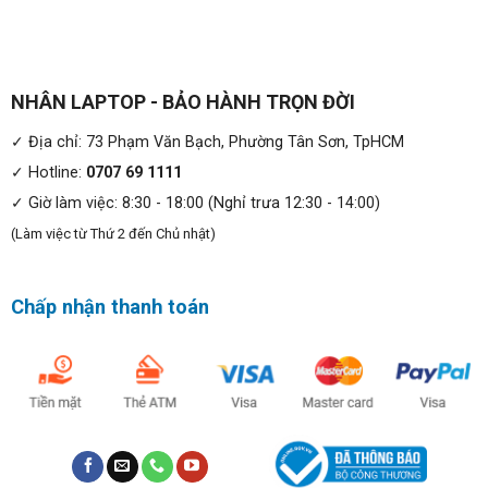
bằng kính Gorilla Glass 4 sẽ giúp chống trầy xước khá tốt.
Máy có màn hình kích thước 12 inch, độ phân giải 1080p
là có độ sáng tối đa 340 NIT giúp bạn có thể sử dụng
NHÂN LAPTOP - BẢO HÀNH TRỌN ĐỜI
máy trong nhiều điều kiện ánh sáng khác nhau. Pro x2 612
G2 sở hữu camera trước 5 megapixel thuận tiện cho việc
✓ Địa chỉ: 73 Phạm Văn Bạch, Phường Tân Sơn, TpHCM
trò chuyện qua video, camera sau 8 megapixel đáp ứng
✓ Hotline:
0707 69 1111
nhu cầu chụp ảnh của bạn. Mặt sau của máy có một đầu
✓ Giờ làm việc: 8:30 - 18:00 (Nghỉ trưa 12:30 - 14:00)
đọc vân tay tương thích với Windows Hello
(Làm việc từ Thứ 2 đến Chủ nhật)
Chấp nhận thanh toán