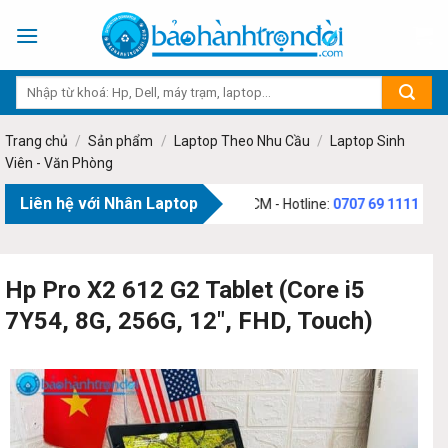
Skip
to
content
Trang chủ
/
Sản phẩm
/
Laptop Theo Nhu Cầu
/
Laptop Sinh
Viên - Văn Phòng
Liên hệ với Nhân Laptop
Phạm Văn Bạch, Phường Tân Sơn, TP.HCM - Hotline:
0707 69 1111
Hp Pro X2 612 G2 Tablet (Core i5
7Y54, 8G, 256G, 12″, FHD, Touch)