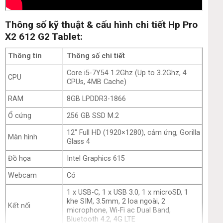
Thông số kỹ thuật & cấu hình chi tiết Hp Pro
X2 612 G2 Tablet:
Thông tin
Thông số chi tiết
Core i5-7Y54 1.2Ghz (Up to 3.2Ghz, 4
CPU
CPUs, 4MB Cache)
RAM
8GB LPDDR3-1866
Ổ cứng
256 GB SSD M.2
12″ Full HD (1920×1280), cảm ứng, Gorilla
Màn hình
Glass 4
Đồ họa
Intel Graphics 615
Webcam
Có
1 x USB-C, 1 x USB 3.0, 1 x microSD, 1
khe SIM, 3.5mm, 2 loa ngoài, 2
Kết nối
microphone, Wi-Fi ac Dual Band,
Bluetooth 4.2, 4G LTE