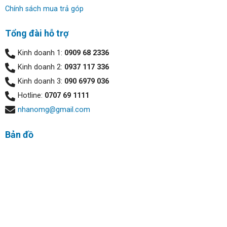
Chính sách mua trả góp
trong 11 tiếng và sạc đầy 50% trong vòng nửa tiếng đồng
hồ.
Tổng đài hỗ trợ
Kinh doanh 1:
0909 68 2336
Kinh doanh 2:
0937 117 336
Kinh doanh 3:
090 6979 036
Hotline:
0707 69 1111
nhanomg@gmail.com
Bản đồ
Màn hình:
Hp Pro X2 612 G2 Tablet được trang bị màn hình LCD làm