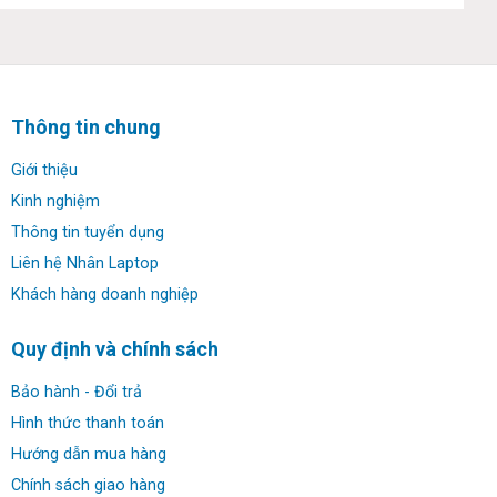
Thông tin chung
Giới thiệu
Kinh nghiệm
Thông tin tuyển dụng
Liên hệ Nhân Laptop
Khách hàng doanh nghiệp
Có sự thay đổi ở thiết kế chân chống (có thể nghiêng góc
Quy định và chính sách
160 độ), có thể dựng đứng thành chiếc máy tính để bàn
hoặc máy tính bảng giống Microsoft Surface.Không
Bảo hành - Đổi trả
giống như người tiền nhiệm G1 có thiết kế xoay 360 mà
Hình thức thanh toán
G2 là một chiếc máy tính bảng có thể tách rời có sự khác
Hướng dẫn mua hàng
biệt lớn khi được sử dụng ở chế độ tablet.Chỉ nặng vỏn
Chính sách giao hàng
vẹn 1.2 kg với bàn phím kèm theo, “sống” được liên tục