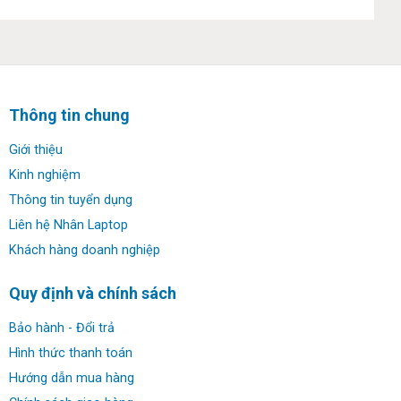
✔ RAM: 16GB upto 64Gb
✔ Ổ cứng: 256GB Ssd Nvme
✔ Màn hình: 17.3″ UltraSharp FHD 1920×1080 IPS
Thông tin chung
✔ Đồ họa: Intel® UHD Graphics 630 + NVIDIA Quadro
Giới thiệu
P5200 16GB GDDR5
Kinh nghiệm
Thông tin tuyển dụng
✔ Webcam: Widescreen HD (720p) webcam dual array
digital microphones
Liên hệ Nhân Laptop
Khách hàng doanh nghiệp
✔ Kết nối: 2x Thunderbolt 3, 3x USB 3.1 Type-A, 1x HDMI,
1x khe thẻ SD, 1x DisplayPort mini, 1x cổng Ethernet
Quy định và chính sách
Bảo hành - Đổi trả
✔ Thời lượng pin: 94Wh Lithium-ion
Hình thức thanh toán
✔ Trọng lượng: 3.37 kg
Hướng dẫn mua hàng