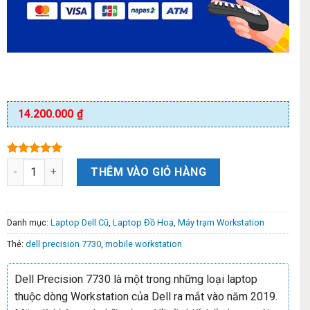
14.200.000
₫
5.00
6
trên 5
THÊM VÀO GIỎ HÀNG
dựa trên
đánh giá
Danh mục:
Laptop Dell Cũ
,
Laptop Đồ Hoạ
,
Máy trạm Workstation
Thẻ:
dell precision 7730
,
mobile workstation
Dell Precision 7730 là một trong những loại laptop
thuộc dòng Workstation của Dell ra mắt vào năm 2019.