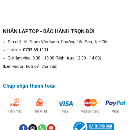
cực kỳ chắc chắn, sẵn sàng cùng với những kỹ sư mang
đến công trường.
NHÂN LAPTOP - BẢO HÀNH TRỌN ĐỜI
✓ Địa chỉ: 73 Phạm Văn Bạch, Phường Tân Sơn, TpHCM
✓ Hotline:
0707 69 1111
✓ Giờ làm việc: 8:30 - 18:00 (Nghỉ trưa 12:30 - 14:00)
(Làm việc từ Thứ 2 đến Chủ nhật)
Chấp nhận thanh toán
Độ dày khoảng
30mm
, và nặng khoảng
3.4kg,
khá cồng
kềnh. Tất nhiên rồi với màn hình
17.3”
cùng với hệ thống