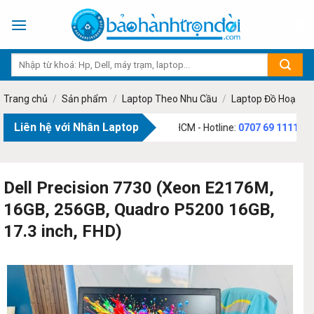
Skip
to
content
Trang chủ
/
Sản phẩm
/
Laptop Theo Nhu Cầu
/
Laptop Đồ Hoạ
Liên hệ với Nhân Laptop
 Phạm Văn Bạch, Phường Tân Sơn, TP.HCM - Hotline:
0707 69 1111
Dell Precision 7730 (Xeon E2176M,
16GB, 256GB, Quadro P5200 16GB,
17.3 inch, FHD)