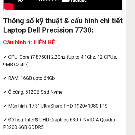
Thông số kỹ thuật & cấu hình chi tiết
Laptop Dell Precision 7730:
Cấu hình 1: LIÊN HỆ
✔ CPU: Core i7 8750H 2.2Ghz (Up to 4.1Ghz, 12 CPUs,
9MB Cache)
✔ RAM: 16GB upto 64Gb
✔ Ổ cứng: 512GB Ssd Nvme
✔ Màn hình: 17.3″ UltraSharp FHD 1920×1080 IPS
✔ Đồ họa: Intel® UHD Graphics 630 + NVIDIA Quadro
P3200 6GB GDDR5