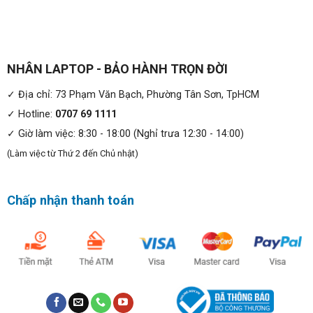
Chỉ với trọng lượng 1.6kg và độ mỏng 17mm nên các bạn
yên tâm mang theo chiếc laptop bên mình khi đi công tác,
du lịch.
NHÂN LAPTOP - BẢO HÀNH TRỌN ĐỜI
Màn hình:
✓ Địa chỉ: 73 Phạm Văn Bạch, Phường Tân Sơn, TpHCM
Dell Vostro 5510 sở hữu màn hình
15.6 inch FHD
cho
✓ Hotline:
0707 69 1111
chất lượng hình ảnh hiển thị sắc nét, màu sắc sống động.
✓ Giờ làm việc: 8:30 - 18:00 (Nghỉ trưa 12:30 - 14:00)
Màn hình có viền mỏng cho không gian hiển thị rộng lớn
(Làm việc từ Thứ 2 đến Chủ nhật)
và các bạn sẽ được chìm đắm trong màn hình với độ chân
thực và độ chính xác màu cao.
Chấp nhận thanh toán