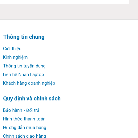
✔ Ổ cứng: 512G Ssd M.2 PCIe NVMe Solid State Drive
✔ Màn hình: 1
5.6″,
Full HD (1920 x 1080)
Thông tin chung
✔ Đồ họa: Intel Iris Xe Graphics & NVIDIA Geforce
MX450
Giới thiệu
Kinh nghiệm
✔ Webcam: HD 720p
Thông tin tuyển dụng
✔ Kết nối: 2 USB 3.2 Gen 1 ports, 1 USB 3.2 Gen 2×2
Liên hệ Nhân Laptop
®
Type C
port with DisplayPort Alt mode/Power Delivery
Khách hàng doanh nghiệp
®
(i5 only), 1 USB Type C
Thunderbolt 4.0 port (i7 only)
Quy định và chính sách
✔ Thời lượng pin: 54 Wh Lithium-Ion
Bảo hành - Đổi trả
✔ Trọng lượng: 1.63 kg
Hình thức thanh toán
Hướng dẫn mua hàng
✔ HĐH: Windows 10 Pro
Chính sách giao hàng