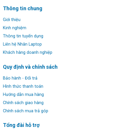
Thông tin chung
Giới thiệu
Kinh nghiệm
Thông tin tuyển dụng
Liên hệ Nhân Laptop
Khách hàng doanh nghiệp
Thiết Kế Sang Trọng:
Ngôn ngữ thiết kế trên những dòng máy cao cấp của Dell
Quy định và chính sách
cũng được ứng dụng trên Dell XPS 17 9710 với những
Bảo hành - Đổi trả
đường nét tinh tế bậc nhất.Khung máy được làm từ chất
liệu nhôm phay xước với những đường cắt kim cương
Hình thức thanh toán
CNC vô cùng tinh tế, tỉ mỉ. Logo Dell mạ crom sáng bóng
Hướng dẫn mua hàng
đặt chính giữa mặt lưng, tôn lên vẻ đẹp cho chiếc laptop
Chính sách giao hàng
doanh nhân này.
Chính sách mua trả góp
Tổng đài hỗ trợ