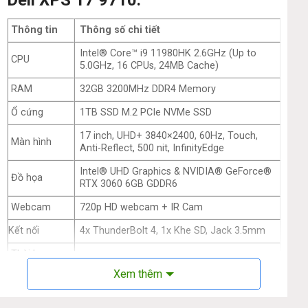
Thông tin
Thông số chi tiết
Intel® Core™ i9 11980HK 2.6GHz (Up to
CPU
5.0GHz, 16 CPUs, 24MB Cache)
RAM
32GB 3200MHz DDR4 Memory
Ổ cứng
1TB SSD M.2 PCIe NVMe SSD
17 inch, UHD+ 3840×2400, 60Hz, Touch,
Màn hình
Anti-Reflect, 500 nit, InfinityEdge
Intel® UHD Graphics & NVIDIA® GeForce®
Đồ họa
RTX 3060 6GB GDDR6
Webcam
720p HD webcam + IR Cam
Kết nối
4x ThunderBolt 4, 1x Khe SD, Jack 3.5mm
Thời lượng
Good
pin
Xem thêm
Trọng lượng
2.5 Kg