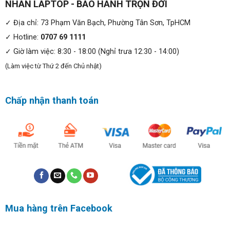
NHÂN LAPTOP - BẢO HÀNH TRỌN ĐỜI
✓ Địa chỉ: 73 Phạm Văn Bạch, Phường Tân Sơn, TpHCM
✓ Hotline:
0707 69 1111
✓ Giờ làm việc: 8:30 - 18:00 (Nghỉ trưa 12:30 - 14:00)
(Làm việc từ Thứ 2 đến Chủ nhật)
Chấp nhận thanh toán
Ngoài ra, máy vẫn giữ nguyên hệ thống bản lề giống với
người tiền nhiệm. Với góc mở tối đa 178 độ, giúp người
dùng có thể thoải mái làm việc trong nhiều môi trường,
điều kiện khác nhau.
Mua hàng trên Facebook
Màn Hình Đẳng Cấp: