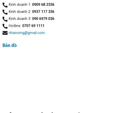
Kinh doanh 1:
0909 68 2336
Kinh doanh 2:
0937 117 336
Kinh doanh 3:
090 6979 036
Hotline:
0707 69 1111
nhanomg@gmail.com
Bản đồ
Nhôm nguyên khối chính là chất liệu làm nên vỏ máy với
độ bền bỉ rất cao cũng như khả năng chống bám dính các
vết bẩn tốt.Trọng lượng máy 2.42kg với độ dày 19.05mm.
Với một chiếc laptop sở hữu màn hình 17inch thì Dell
9710 được đánh giá mỏng nhẹ. Giúp người dùng có thể dễ
dàng mang theo máy làm việc ở bất kỳ nơi đâu.