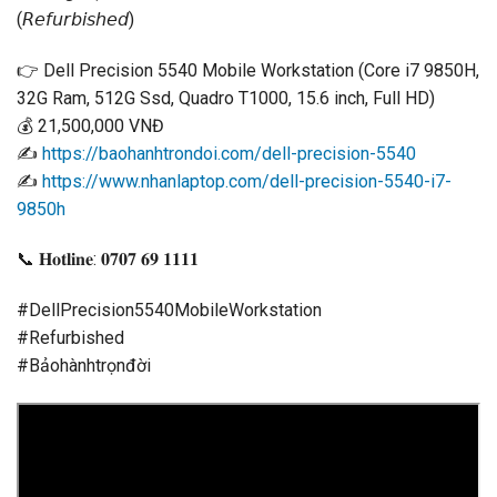
(𝘙𝘦𝘧𝘶𝘳𝘣𝘪𝘴𝘩𝘦𝘥)
👉
Dell Precision 5540 Mobile Workstation (Core i7 9850H,
32G Ram, 512G Ssd, Quadro T1000, 15.6 inch, Full HD)
💰
21,500,000 VNĐ
✍️
https://baohanhtrondoi.com/dell-precision-5540
✍️
https://www.nhanlaptop.com/dell-precision-5540-i7-
9850h
📞
𝐇𝐨𝐭𝐥𝐢𝐧𝐞: 𝟎𝟕𝟎𝟕 𝟔𝟗 𝟏𝟏𝟏𝟏
#DellPrecision5540MobileWorkstation
#Refurbished
#Bảohànhtrọnđời