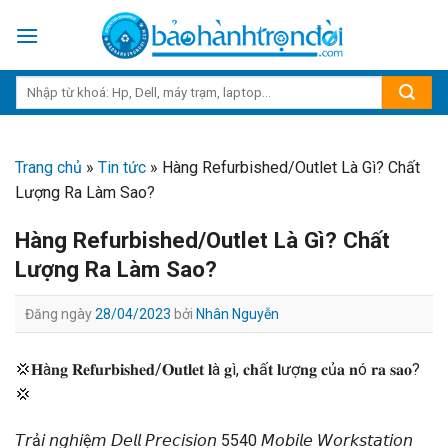
Skip
to
content
Trang chủ
»
Tin tức
»
Hàng Refurbished/Outlet Là Gì? Chất
Lượng Ra Làm Sao?
Hàng Refurbished/Outlet Là Gì? Chất
Lượng Ra Làm Sao?
Đăng ngày
28/04/2023
bởi
Nhân Nguyễn
💢
𝐇à𝐧𝐠 𝐑𝐞𝐟𝐮𝐫𝐛𝐢𝐬𝐡𝐞𝐝/𝐎𝐮𝐭𝐥𝐞𝐭 𝐥à 𝐠ì, 𝐜𝐡ấ𝐭 𝐥ượ𝐧𝐠 𝐜ủ𝐚 𝐧ó 𝐫𝐚 𝐬𝐚𝐨?
💢
𝘛𝘳ả𝘪 𝘯𝘨𝘩𝘪ệ𝘮 𝘋𝘦𝘭𝘭 𝘗𝘳𝘦𝘤𝘪𝘴𝘪𝘰𝘯 5540 𝘔𝘰𝘣𝘪𝘭𝘦 𝘞𝘰𝘳𝘬𝘴𝘵𝘢𝘵𝘪𝘰𝘯