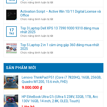
Th10
11
ở
Chức năng bình luận bị tắt
bỏ
Tuyển
qua
nhân
Activation Script – Active Win 10/11 Digital License và
bước
viên
Office
đăng
Kỹ
ở
Chức năng bình luận bị tắt
nhập
thuật
Activation
tài
máy
Script
Top 3 Laptop Dell XPS 13 7390 9300 9310 đáng mua
17
khoản
tính
–
nhất 2025
Th2
Microsoft
(Không
Active
ở
Chức năng bình luận bị tắt
cần
Win
Top
kinh
10/11
3
Top 5 Laptop 2 in 1 cảm ứng gập 360 đáng mua nhất
nghiệm)
Digital
Laptop
2025
License
Dell
ở
Chức năng bình luận bị tắt
và
XPS
Top
Office
13
5
7390
Laptop
SẢN PHẨM MỚI
9300
2
9310
in
đáng
1
Lenovo ThinkPad P51 (Core i7 7820HQ, 16GB, 256GB,
mua
cảm
Quadro M1200, 15.6 inch, FHD)
nhất
ứng
9.000.000
₫
2025
gập
360
HP EliteBook Ultra G1i (Ultra 5 238V, 32GB, 1TB, Arc
đáng
130V 16GB, 14 inch, 2.8K, OLED, Touch)
mua
nhất
Liên hệ