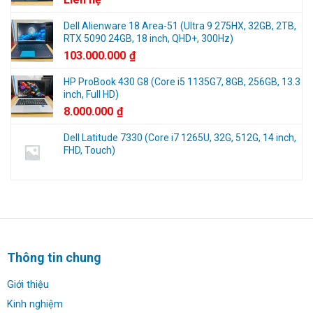
2025
Dell Alienware 18 Area-51 (Ultra 9 275HX, 32GB, 2TB,
RTX 5090 24GB, 18 inch, QHD+, 300Hz)
103.000.000
₫
HP ProBook 430 G8 (Core i5 1135G7, 8GB, 256GB, 13.3
inch, Full HD)
8.000.000
₫
Dell Latitude 7330 (Core i7 1265U, 32G, 512G, 14 inch,
FHD, Touch)
Thông tin chung
Giới thiệu
Kinh nghiệm