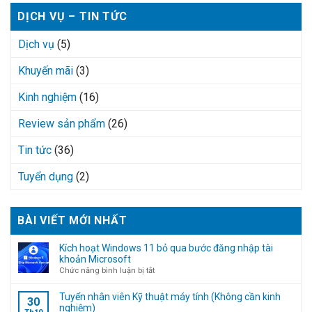
DỊCH VỤ – TIN TỨC
Dịch vụ
(5)
Khuyến mãi
(3)
Kinh nghiệm
(16)
Review sản phẩm
(26)
Tin tức
(36)
Tuyển dụng
(2)
BÀI VIẾT MỚI NHẤT
Kích hoạt Windows 11 bỏ qua bước đăng nhập tài
khoản Microsoft
ở
Chức năng bình luận bị tắt
Kích
hoạt
Tuyển nhân viên Kỹ thuật máy tính (Không cần kinh
30
Windows
nghiệm)