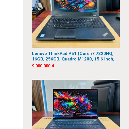
Lenovo ThinkPad P51 (Core i7 7820HQ,
16GB, 256GB, Quadro M1200, 15.6 inch,
FHD)
9.000.000
₫