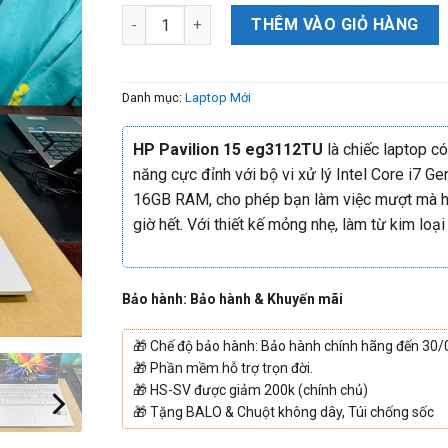
THÊM VÀO GIỎ HÀNG
Danh mục:
Laptop Mới
HP Pavilion 15 eg3112TU
là chiếc laptop có
năng cực đỉnh với bộ vi xử lý Intel Core i7 Ge
16GB RAM, cho phép bạn làm việc mượt mà 
giờ hết. Với thiết kế mỏng nhẹ, làm từ kim loạ
Bảo hành: Bảo hành & Khuyến mãi
🎁
Chế độ bảo hành: Bảo hành chính hãng đến 30
🎁
Phần mềm hỗ trợ trọn đời.
🎁
HS-SV được giảm 200k (chính chủ)
🎁
Tặng BALO & Chuột không dây, Túi chống sốc