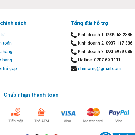
 chính sách
Tổng đài hỗ trợ
trả
Kinh doanh 1:
0909 68 2336
h toán
Kinh doanh 2:
0937 117 336
a hàng
Kinh doanh 3:
090 6979 036
o hàng
Hotline:
0707 69 1111
 trả góp
nhanomg@gmail.com
U
có sức mạnh không thua kém gì một chiếc máy tính để bàn. Đây 
 và tốc độ khó tin 5.00 GHz, con số vốn chỉ thấy ở những chiếc P
ạn tiết kiệm thời gian và đạt năng suất cao hơn trong công việ
 game Full HD. Sức mạnh của HP Pavilion 15 eg3112TU đáp ứng ho
Chấp nhận thanh toán
ng cao, để bạn luôn làm việc với hiệu suất tốt nhất.