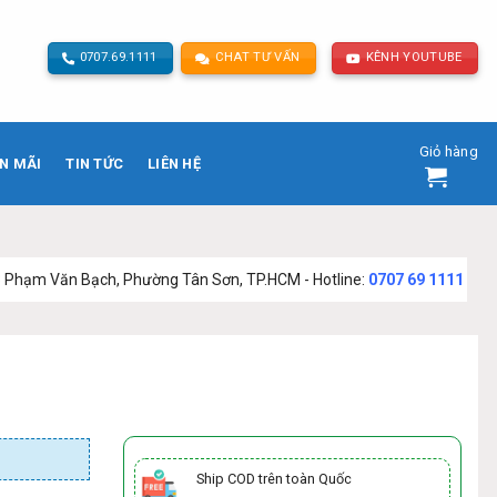
0707.69.1111
CHAT TƯ VẤN
KÊNH YOUTUBE
Giỏ hàng
N MÃI
TIN TỨC
LIÊN HỆ
h, Phường Tân Sơn, TP.HCM - Hotline:
0707 69 1111
Ship COD trên toàn Quốc