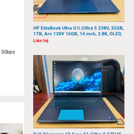
HP EliteBook Ultra G1i (Ultra 5 238V, 32GB,
1TB, Arc 130V 16GB, 14 inch, 2.8K, OLED,
Touch)
Liên hệ
A 5Gbps
bạn làm