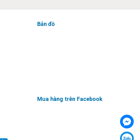
Bản đồ
là con
C Gaming
c. GPU
àn hảo
Mua hàng trên Facebook