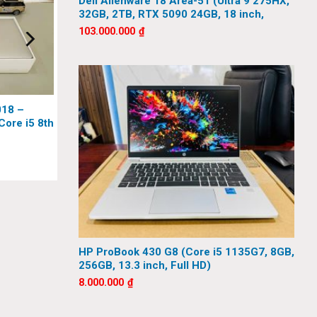
Dell Alienware 18 Area-51 (Ultra 9 275HX,
ệc vừa
32GB, 2TB, RTX 5090 24GB, 18 inch,
QHD+, 300Hz)
103.000.000
₫
018 –
ore i5 8th
 Ssd,
HP ProBook 430 G8 (Core i5 1135G7, 8GB,
256GB, 13.3 inch, Full HD)
8.000.000
₫