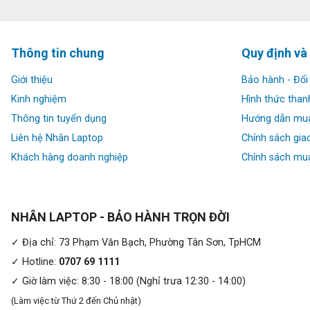
Thông tin chung
Quy định và
Giới thiệu
Bảo hành - Đổi 
Kinh nghiệm
Hình thức than
Thông tin tuyển dụng
Hướng dẫn mu
Liên hệ Nhân Laptop
Chính sách gia
Hiệu suất mạnh mẽ của PC:
Khách hàng doanh nghiệp
Chính sách mua
Với bộ vi xử lý Intel Core i7 1355U,
HP Pavilion 15 eg3112T
chip thuộc thế hệ thứ 13 Raptor Lake, có tới 10 nhân 12 luồng
cực khủng. Nhờ cấu hình mạnh, HP Pavilion 15 eg3112TU giúp b
Intel Iris Xe có thể làm tốt những công việc đồ họa và chơi
NHÂN LAPTOP - BẢO HÀNH TRỌN ĐỜI
những tác vụ nặng, các công việc chuyên nghiệp đòi hỏi phần cứ
✓ Địa chỉ: 73 Phạm Văn Bạch, Phường Tân Sơn, TpHCM
✓ Hotline:
0707 69 1111
✓ Giờ làm việc: 8:30 - 18:00 (Nghỉ trưa 12:30 - 14:00)
(Làm việc từ Thứ 2 đến Chủ nhật)