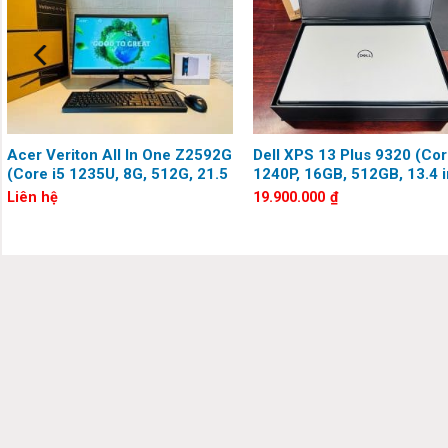
việc mượt mà hơn bao giờ hết. Với thiết kế mỏng nhẹ, làm từ ki
mạnh mẽ, vừa thời trang dành cho bạn.
Acer Veriton All In One Z2592G
Dell XPS 13 Plus 9320 (Cor
(Core i5 1235U, 8G, 512G, 21.5
1240P, 16GB, 512GB, 13.4 i
inch, Full HD)
Full HD+)
Liên hệ
19.900.000
₫