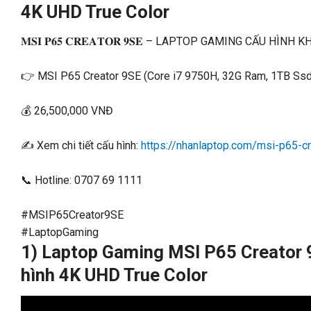
4K UHD True Color
𝐌𝐒𝐈 𝐏𝟔𝟓 𝐂𝐑𝐄𝐀𝐓𝐎𝐑 𝟗𝐒𝐄 – LAPTOP GAMING CẤU 
👉 MSI P65 Creator 9SE (Core i7 9750H, 32G Ram, 1TB Ssd
💰 26,500,000 VNĐ
✍ Xem chi tiết cấu hình:
https://nhanlaptop.com/msi-p65-c
📞 Hotline: 0707 69 1111
#MSIP65Creator9SE
#LaptopGaming
1) Laptop Gaming MSI P65 Creator 9
hình 4K UHD True Color