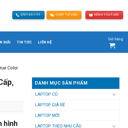
0707.69.1111
CHAT TƯ VẤN
KÊNH YOUTUBE
Giỏ hàng
N MÃI
TIN TỨC
LIÊN HỆ
rue Color
Cấp,
DANH MỤC SẢN PHẨM
LAPTOP CŨ
LAPTOP GIÁ RẺ
LAPTOP MỚI
n hình
LAPTOP THEO NHU CẦU