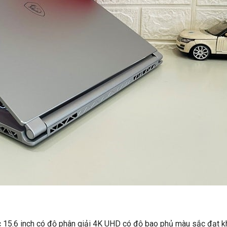
c 15.6 inch có độ phân giải 4K UHD có độ bao phủ màu sắc đạt k