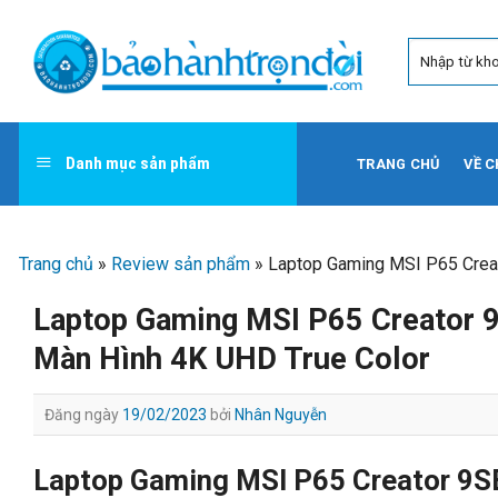
Skip
to
content
Danh mục sản phẩm
TRANG CHỦ
VỀ C
Trang chủ
»
Review sản phẩm
»
Laptop Gaming MSI P65 Creat
Laptop Gaming MSI P65 Creator 9
Màn Hình 4K UHD True Color
Đăng ngày
19/02/2023
bởi
Nhân Nguyễn
Laptop Gaming MSI P65 Creator 9