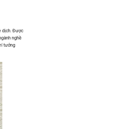
ê dịch. Được
 ngành nghề
rí tưởng