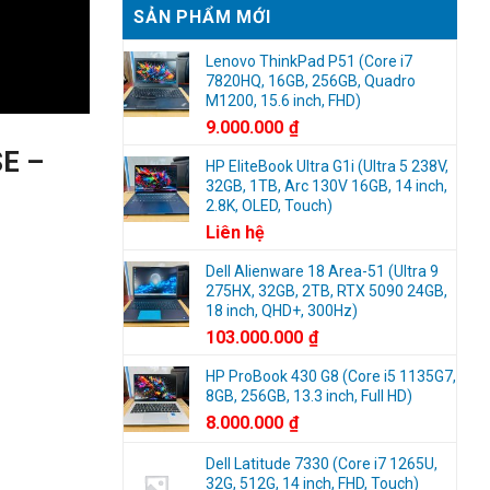
7390
Laptop
SẢN PHẨM MỚI
9300
2
9310
in
đáng
1
Lenovo ThinkPad P51 (Core i7
mua
cảm
7820HQ, 16GB, 256GB, Quadro
nhất
ứng
M1200, 15.6 inch, FHD)
2025
gập
9.000.000
₫
360
đáng
SE –
HP EliteBook Ultra G1i (Ultra 5 238V,
mua
32GB, 1TB, Arc 130V 16GB, 14 inch,
nhất
2.8K, OLED, Touch)
2025
Liên hệ
Dell Alienware 18 Area-51 (Ultra 9
275HX, 32GB, 2TB, RTX 5090 24GB,
18 inch, QHD+, 300Hz)
103.000.000
₫
HP ProBook 430 G8 (Core i5 1135G7,
8GB, 256GB, 13.3 inch, Full HD)
8.000.000
₫
Dell Latitude 7330 (Core i7 1265U,
32G, 512G, 14 inch, FHD, Touch)