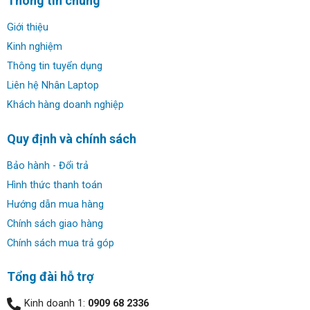
Thông tin chung
nâng cao hiệu suất công việc và chất lượng giải trí.
Giới thiệu
Kinh nghiệm
Thông tin tuyển dụng
Liên hệ Nhân Laptop
Khách hàng doanh nghiệp
Quy định và chính sách
Bảo hành - Đổi trả
Hình thức thanh toán
Hướng dẫn mua hàng
Chính sách giao hàng
Hiệu năng AI vượt trội với chip AMD Ryzen 7:
Chính sách mua trả góp
Trái tim của chiếc laptop
Lenovo IdeaPad Slim 5 OLED
14AHP10
là bộ vi xử lý AMD Ryzen 7 8845HS mạnh mẽ
Tổng đài hỗ trợ
với 8 nhân, 16 luồng, tốc độ tối đa lên đến 5.1 GHz nhờ
Turbo Boost. Điểm đặc biệt là sự tích hợp NPU AMD
Kinh doanh 1:
0909 68 2336