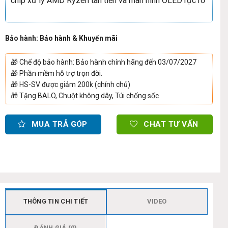
chip xử lý AMD Ryzen tân tiến và màn hình OLED rực rỡ
Bảo hành: Bảo hành & Khuyến mãi
🎁
Chế độ bảo hành: Bảo hành chính hãng đến 03/07/2027
🎁
Phần mềm hỗ trợ trọn đời.
🎁
HS-SV được giảm 200k (chính chủ)
🎁
Tặng BALO, Chuột không dây, Túi chống sốc
MUA TRẢ GÓP
CHAT TƯ VẤN
THÔNG TIN CHI TIẾT
VIDEO
ĐÁNH GIÁ (0)