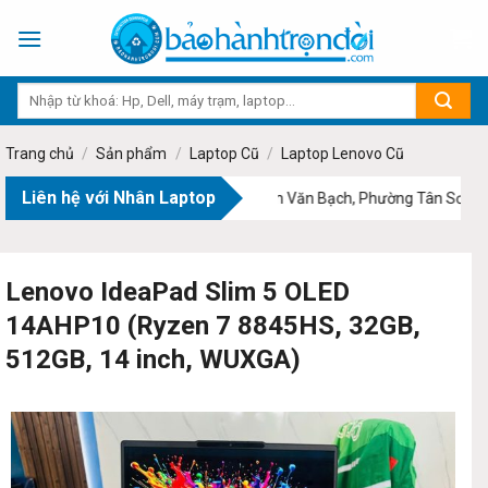
Skip
to
content
Trang chủ
/
Sản phẩm
/
Laptop Cũ
/
Laptop Lenovo Cũ
Liên hệ với Nhân Laptop
Địa chỉ:
73 Phạm Văn Bạch, Phường Tân Sơn, TP.
Lenovo IdeaPad Slim 5 OLED
14AHP10 (Ryzen 7 8845HS, 32GB,
512GB, 14 inch, WUXGA)