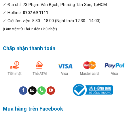
Máy được trang bị sẵn 32GB RAM DDR5 tốc độ 5600
✓ Địa chỉ: 73 Phạm Văn Bạch, Phường Tân Sơn, TpHCM
MHz (2 khe cắm), đảm bảo khả năng đa nhiệm trơn tru
✓ Hotline:
0707 69 1111
nhiều ứng dụng cùng lúc. Ổ cứng SSD 512 GB NVMe
✓ Giờ làm việc: 8:30 - 18:00 (Nghỉ trưa 12:30 - 14:00)
PCIe 4.0 cho tốc độ khởi động máy, mở ứng dụng và
(Làm việc từ Thứ 2 đến Chủ nhật)
truyền tải dữ liệu cực nhanh, đồng thời có thể nâng cấp
lên đến 1 TB khi cần thêm dung lượng lưu trữ.
Chấp nhận thanh toán
Mua hàng trên Facebook