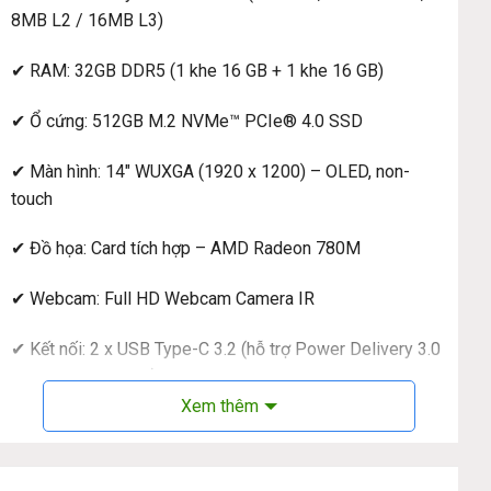
8MB L2 / 16MB L3)
✔ RAM: 32GB DDR5 (1 khe 16 GB + 1 khe 16 GB)
✔ Ổ cứng: 512GB M.2 NVMe™ PCIe® 4.0 SSD
✔ Màn hình: 14″ WUXGA (1920 x 1200) – OLED, non-
touch
✔ Đồ họa: Card tích hợp – AMD Radeon 780M
✔ Webcam: Full HD Webcam Camera IR
✔ Kết nối: 2 x USB Type-C 3.2 (hỗ trợ Power Delivery 3.0
và DisplayPort 1.4) 1 x USB 3.2 HDMI 1 x
Headphone/microphone combo 1 x USB 3.2 (Always on)
Xem thêm
✔ Thời lượng pin: 60WHrs