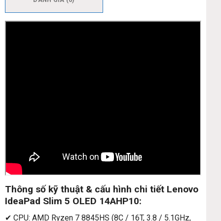
Thông số kỹ thuật & cấu hình chi tiết Lenovo
IdeaPad Slim 5 OLED 14AHP10:
✔ CPU: AMD Ryzen 7 8845HS (8C / 16T, 3.8 / 5.1GHz,