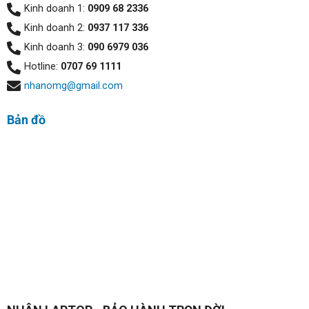
Kinh doanh 1:
0909 68 2336
Kinh doanh 2:
0937 117 336
Kinh doanh 3:
090 6979 036
Hotline:
0707 69 1111
nhanomg@gmail.com
Bản đồ
Khả năng xử lý đồ họa xuất sắc:
Bộ vi xử lý Intel Core i5 1135G7 tích hợp GPU đồ họa
Intel Iris Xe, mạnh mẽ hàng đầu trong số các GPU
onboard hiện nay. Hơn nữa,
Lenovo ThinkBook 15 G2
ITL
còn trang bị card đồ họa rời NVIDIA GeForce MX450
2GB. Nhờ sức mạnh đồ họa ấn tượng,
Lenovo