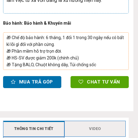
làm việc từ xa vốn đang là xu hướng hiện nay.
Bảo hành: Bảo hành & Khuyến mãi
🎁
Chế độ bảo hành: 6 tháng, 1 đổi 1 trong 30 ngày nếu có bất
kì lỗi gì đối với phần cứng.
🎁
Phần mềm hỗ trợ trọn đời.
🎁
HS-SV được giảm 200k (chính chủ)
🎁
Tặng BALO, Chuột không dây, Túi chống sốc
MUA TRẢ GÓP
CHAT TƯ VẤN
THÔNG TIN CHI TIẾT
VIDEO