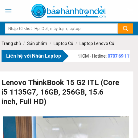
Skip
to
content
Trang chủ
/
Sản phẩm
/
Laptop Cũ
/
Laptop Lenovo Cũ
Liên hệ với Nhân Laptop
3 Phạm Văn Bạch, Phường Tân Sơn, TP.HCM - Hotline:
0707 69 1111
Lenovo ThinkBook 15 G2 ITL (Core
i5 1135G7, 16GB, 256GB, 15.6
inch, Full HD)