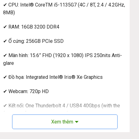
✔ CPU: Intel® CoreTM i5-1135G7 (4C / 8T, 2.4 / 4.2GHz,
8MB)
✔ RAM: 16GB 3200 DDR4
✔ Ổ cứng: 256GB PCIe SSD
✔ Màn hình: 15.6” FHD (1920 x 1080) IPS 250nits Anti-
glare
✔ Đồ họa: Integrated Intel® Iris® Xe Graphics
✔ Webcam: 720p HD
✔ Kết nối: One Thunderbolt 4 / USB4 40Gbps (with the
function of PD 3.0 and DP 1.4), one USB-C 3.2 Gen 2
(with the function of PD 3.0 and DP 1.4), two USB 3.2 Gen
Xem thêm
1 (one Always On)