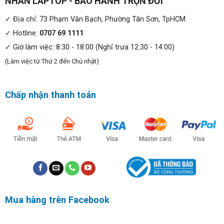
NHÂN LAPTOP - BẢO HÀNH TRỌN ĐỜI
ThinkBook 15 G2 ITL
có thể chỉnh sửa ảnh, biên tập
video hay chạy các ứng dụng đồ họa 3D chuyên nghiệp,
✓ Địa chỉ: 73 Phạm Văn Bạch, Phường Tân Sơn, TpHCM
cho bạn làm được nhiều việc hơn trên chiếc laptop di
✓ Hotline:
0707 69 1111
động.
✓ Giờ làm việc: 8:30 - 18:00 (Nghỉ trưa 12:30 - 14:00)
(Làm việc từ Thứ 2 đến Chủ nhật)
Chấp nhận thanh toán
Mua hàng trên Facebook
Thiết kế sang trọng và chuyên nghiệp:
Lenovo ThinkBook 15 G2 ITL
mang đến cho bạn nhiều