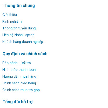
Thông tin chung
Giới thiệu
Kinh nghiệm
Thông tin tuyển dụng
Liên hệ Nhân Laptop
Khách hàng doanh nghiệp
Tăng cường năng suất làm việc nhờ cấu hình tiên
tiến:
Quy định và chính sách
Lenovo ThinkBook 15 G2 ITL
có sức mạnh vượt trội
nhờ việc sử dụng bộ vi xử lý Intel thế hệ thứ 11 mới nhất
Bảo hành - Đổi trả
hiện nay. Con chip Intel Core i5 1135G7 không chỉ cho tốc
Hình thức thanh toán
độ nhanh với 4 lõi 8 luồng, tốc độ xung nhịp tối đa lên tới
Hướng dẫn mua hàng
4.20GHz mà còn sản xuất trên tiến trình 10nm SuperFin
Chính sách giao hàng
tiết kiệm điện. Kết hợp thêm 8GB/16GB RAM DDR4 3200
Chính sách mua trả góp
MHz và ổ cứng SSD dung lượng cao 256GB/512GB, bạn
sẽ có một thiết bị làm việc lý tưởng, tối ưu hiệu suất trong
Tổng đài hỗ trợ
công việc.