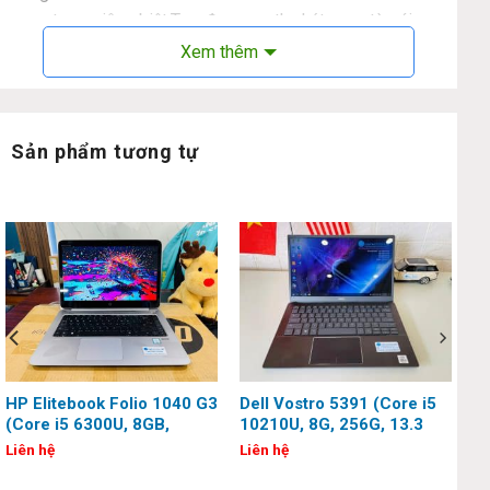
sang trọng riêng biệt.Tạo được sự thu hút ngay từ cái
nhìn đầu tiên nhờ vào thiết kế vỏ ngoài sang trọng, tinh tế,
Xem thêm
chiếc Laptop Lenovo này có màu đen truyền thống mang
đến phong cách thanh lịch và hiện đại.
Sản phẩm tương tự
HP Elitebook Folio 1040 G3
Dell Vostro 5391 (Core i5
(Core i5 6300U, 8GB,
10210U, 8G, 256G, 13.3
256GB, 14 inch, QHD,
inch, Full HD)
Liên hệ
Liên hệ
Touch)