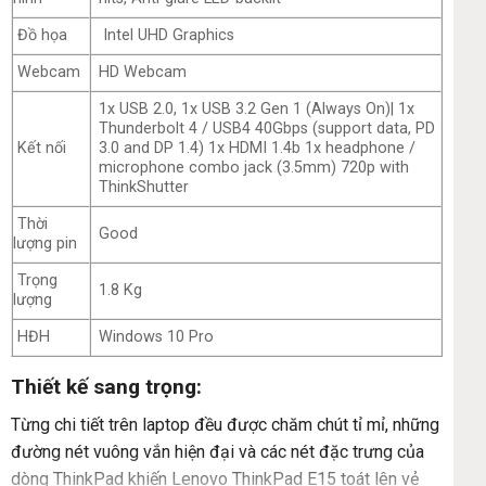
Đồ họa
Intel UHD Graphics
Webcam
HD Webcam
1x USB 2.0, 1x USB 3.2 Gen 1 (Always On)| 1x
Thunderbolt 4 / USB4 40Gbps (support data, PD
Kết nối
3.0 and DP 1.4) 1x HDMI 1.4b 1x headphone /
microphone combo jack (3.5mm) 720p with
ThinkShutter
Thời
Good
lượng pin
Trọng
1.8 Kg
lượng
HĐH
Windows 10 Pro
Thiết kế sang trọng:
Từng chi tiết trên laptop đều được chăm chút tỉ mỉ, những
đường nét vuông vắn hiện đại và các nét đặc trưng của
dòng ThinkPad khiến Lenovo ThinkPad E15 toát lên vẻ