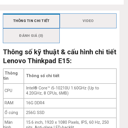
THÔNG TIN CHI TIẾT
VIDEO
ĐÁNH GIÁ (0)
Thông số kỹ thuật & cấu hình chi tiết
Lenovo Thinkpad E15:
Thông
Thông số chi tiết
tin
Intel® Core™ i5-10210U 1.60GHz (Up to
CPU
4.20GHz, 8 CPUs, 6MB)
RAM
16G DDR4
Ổ cứng
256G SSD
Màn
15.6 inch, 1920 x 1080 Pixels, IPS, 60 Hz, 250
hình
nits, Anti-glare LED-backlit