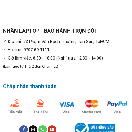
NHÂN LAPTOP - BẢO HÀNH TRỌN ĐỜI
✓ Địa chỉ: 73 Phạm Văn Bạch, Phường Tân Sơn, TpHCM
✓ Hotline:
0707 69 1111
✓ Giờ làm việc: 8:30 - 18:00 (Nghỉ trưa 12:30 - 14:00)
(Làm việc từ Thứ 2 đến Chủ nhật)
Chấp nhận thanh toán
Hiệu năng mạnh mẽ:
Lenovo ThinkPad E15 trang bị những linh kiện để laptop
có tốc độ tốt nhất, phục vụ tối ưu cho công việc của bạn.
Chiếc laptop này sở hữu bộ vi xử lý Intel Core i5 10210U
thuộc thế hệ thứ 10 Comet Lake, bao gồm 4 nhân 8 luồng,