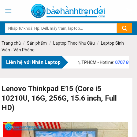
Skip
to
content
Trang chủ
/
Sản phẩm
/
Laptop Theo Nhu Cầu
/
Laptop Sinh
Viên - Văn Phòng
Liên hệ với Nhân Laptop
73 Phạm Văn Bạch, Phường Tân Sơn, TP.HCM - Hotline:
0707 69 1111
Lenovo Thinkpad E15 (Core i5
10210U, 16G, 256G, 15.6 inch, Full
HD)