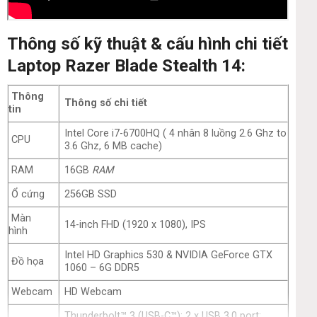
Thông số kỹ thuật & cấu hình chi tiết
Laptop Razer Blade Stealth 14:
Thông
Thông số chi tiết
tin
Intel Core i7-6700HQ ( 4 nhân 8 luồng 2.6 Ghz to
CPU
3.6 Ghz, 6 MB cache)
RAM
16GB
RAM
Ổ cứng
256GB SSD
Màn
14-inch FHD (1920 x 1080), IPS
hình
Intel HD Graphics 530 & NVIDIA GeForce GTX
Đồ họa
1060 – 6G DDR5
Webcam
HD Webcam
Thunderbolt™ 3 (USB-C™); 2 x USB 3.0 port;