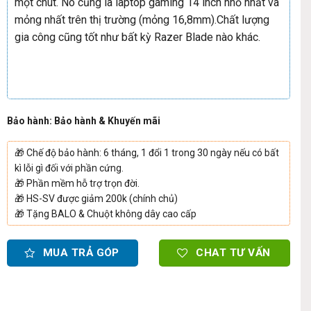
một chút. Nó cũng là laptop gaming 14 inch nhỏ nhất và
mỏng nhất trên thị trường (mỏng 16,8mm).Chất lượng
gia công cũng tốt như bất kỳ Razer Blade nào khác.
Bảo hành: Bảo hành & Khuyến mãi
🎁
Chế độ bảo hành: 6 tháng, 1 đổi 1 trong 30 ngày nếu có bất
kì lỗi gì đối với phần cứng.
🎁
Phần mềm hỗ trợ trọn đời.
🎁
HS-SV được giảm 200k (chính chủ)
🎁
Tặng BALO & Chuột không dây cao cấp
MUA TRẢ GÓP
CHAT TƯ VẤN