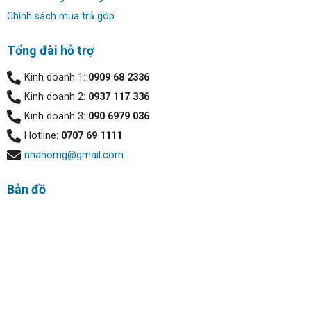
có cắt hở để bạn dễ dang mở máy.
Chính sách mua trả góp
Tổng đài hỗ trợ
Kinh doanh 1:
0909 68 2336
Kinh doanh 2:
0937 117 336
Kinh doanh 3:
090 6979 036
Hotline:
0707 69 1111
nhanomg@gmail.com
Bản đồ
Bàn phím và Touchpad:
Bàn phím của Blade 14 Razer có hành trình sâu vừa tầm
là 1.1 mm Laptop gaming Razer Blade 14 có hệ thống