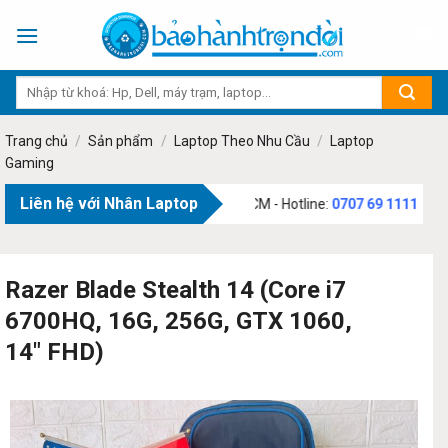
Skip
to
content
Trang chủ
/
Sản phẩm
/
Laptop Theo Nhu Cầu
/
Laptop
Gaming
Liên hệ với Nhân Laptop
ạm Văn Bạch, Phường Tân Sơn, TP.HCM - Hotline:
0707 69 1111
Razer Blade Stealth 14 (Core i7
6700HQ, 16G, 256G, GTX 1060,
14″ FHD)