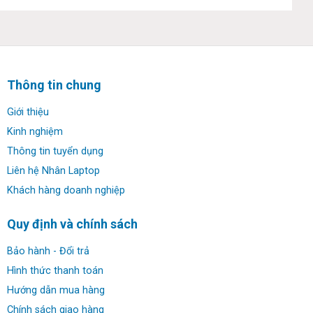
Thông tin chung
Giới thiệu
Kinh nghiệm
Thông tin tuyển dụng
Liên hệ Nhân Laptop
Khách hàng doanh nghiệp
Quy định và chính sách
Nó có một cấu toàn bộ phần khung là nhôm CNC sẽ khiến
bạn cảm thấy chắc chắn. Nâng nắp là một thao tác đơn
Bảo hành - Đổi trả
giản bằng một ngón tay. Bản lề cũng hoàn hảo vì nó vừa
Hình thức thanh toán
đủ chắc chắn để ngăn màn hình lung lay và đủ lỏng để
Hướng dẫn mua hàng
máy tính xách tay không nhấc khỏi bàn khi mở. Phần cạnh
Chính sách giao hàng