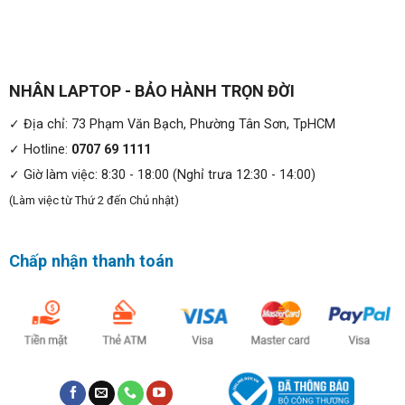
chiếu sáng RGB cho mỗi phím. Bạn hoàn toàn có thể tùy
chỉnh chế độ đèn các phím trong phần mềm Razer
Synapse được cài đặt sẵn. Mặc dù không hoàn hảo, bàn
phím vẫn có chất lượng tốt hơn nhiều so với của các mẫu
NHÂN LAPTOP - BẢO HÀNH TRỌN ĐỜI
laptop gaming cùng phân khúc.
✓ Địa chỉ: 73 Phạm Văn Bạch, Phường Tân Sơn, TpHCM
✓ Hotline:
0707 69 1111
✓ Giờ làm việc: 8:30 - 18:00 (Nghỉ trưa 12:30 - 14:00)
(Làm việc từ Thứ 2 đến Chủ nhật)
Chấp nhận thanh toán