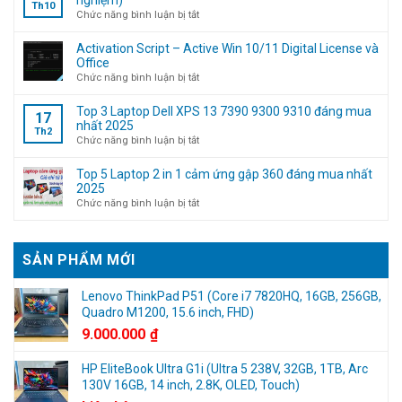
Th10
11
ở
Chức năng bình luận bị tắt
bỏ
Tuyển
qua
nhân
Activation Script – Active Win 10/11 Digital License và
bước
viên
Office
đăng
Kỹ
ở
Chức năng bình luận bị tắt
nhập
thuật
Activation
tài
máy
Script
Top 3 Laptop Dell XPS 13 7390 9300 9310 đáng mua
17
khoản
tính
–
nhất 2025
Th2
Microsoft
(Không
Active
ở
Chức năng bình luận bị tắt
cần
Win
Top
kinh
10/11
3
Top 5 Laptop 2 in 1 cảm ứng gập 360 đáng mua nhất
nghiệm)
Digital
Laptop
2025
License
Dell
ở
Chức năng bình luận bị tắt
và
XPS
Top
Office
13
5
7390
Laptop
SẢN PHẨM MỚI
9300
2
9310
in
đáng
1
Lenovo ThinkPad P51 (Core i7 7820HQ, 16GB, 256GB,
mua
cảm
Quadro M1200, 15.6 inch, FHD)
nhất
ứng
9.000.000
₫
2025
gập
360
HP EliteBook Ultra G1i (Ultra 5 238V, 32GB, 1TB, Arc
đáng
130V 16GB, 14 inch, 2.8K, OLED, Touch)
mua
nhất