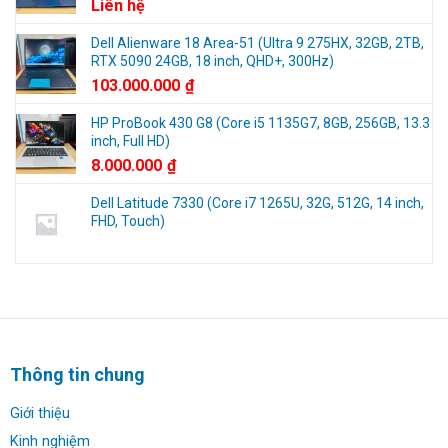
Liên hệ
2025
Dell Alienware 18 Area-51 (Ultra 9 275HX, 32GB, 2TB,
RTX 5090 24GB, 18 inch, QHD+, 300Hz)
103.000.000
₫
HP ProBook 430 G8 (Core i5 1135G7, 8GB, 256GB, 13.3
inch, Full HD)
8.000.000
₫
Dell Latitude 7330 (Core i7 1265U, 32G, 512G, 14 inch,
FHD, Touch)
Thông tin chung
Giới thiệu
Kinh nghiệm