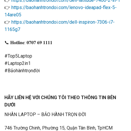
👉
https://baohanhtrondoi.com/dell-latitude-7400-2-in-1
👉
https://baohanhtrondoi.com/lenovo-ideapad-flex-5-
14are05
👉
https://baohanhtrondoi.com/dell-inspiron-7306-i7-
1165g7
📞
𝐇𝐨𝐭𝐥𝐢𝐧𝐞: 𝟎𝟕𝟎𝟕 𝟔𝟗 𝟏𝟏𝟏𝟏
#Top5Laptop
#Laptop2in1
#Bảohànhtrọnđời
HÃY LIÊN HỆ VỚI CHÚNG TÔI THEO THÔNG TIN BÊN
DƯỚI
NHÂN LAPTOP – BẢO HÀNH TRỌN ĐỜI
746 Trường Chinh, Phường 15, Quận Tân Bình, TpHCM