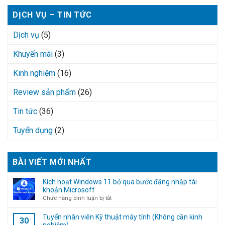
DỊCH VỤ – TIN TỨC
Dịch vụ
(5)
Khuyến mãi
(3)
Kinh nghiệm
(16)
Review sản phẩm
(26)
Tin tức
(36)
Tuyển dụng
(2)
BÀI VIẾT MỚI NHẤT
Kích hoạt Windows 11 bỏ qua bước đăng nhập tài
khoản Microsoft
ở
Chức năng bình luận bị tắt
Kích
hoạt
Tuyển nhân viên Kỹ thuật máy tính (Không cần kinh
30
Windows
nghiệm)