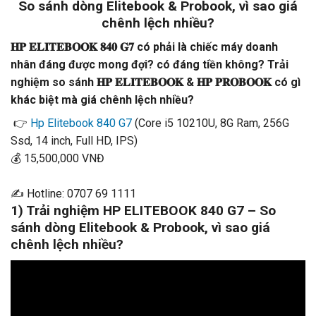
So sánh dòng Elitebook & Probook, vì sao giá
chênh lệch nhiều?
𝐇𝐏 𝐄𝐋𝐈𝐓𝐄𝐁𝐎𝐎𝐊 𝟖𝟒𝟎 𝐆𝟕 có phải là chiếc máy doanh
nhân đáng được mong đợi? có đáng tiền không? Trải
nghiệm so sánh 𝐇𝐏 𝐄𝐋𝐈𝐓𝐄𝐁𝐎𝐎𝐊 & 𝐇𝐏 𝐏𝐑𝐎𝐁𝐎𝐎𝐊 có gì
khác biệt mà giá chênh lệch nhiều?
👉
Hp Elitebook 840 G7
(Core i5 10210U, 8G Ram, 256G
Ssd, 14 inch, Full HD, IPS)
💰 15,500,000 VNĐ
✍ Hotline: 0707 69 1111
1) Trải nghiệm HP ELITEBOOK 840 G7 – So
sánh dòng Elitebook & Probook, vì sao giá
chênh lệch nhiều?