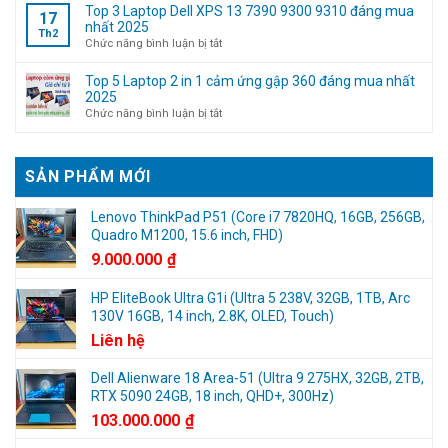
tài
máy
Script
Top 3 Laptop Dell XPS 13 7390 9300 9310 đáng mua
17
khoản
tính
–
nhất 2025
Th2
Microsoft
(Không
Active
ở
Chức năng bình luận bị tắt
cần
Win
Top
kinh
10/11
3
Top 5 Laptop 2 in 1 cảm ứng gập 360 đáng mua nhất
nghiệm)
Digital
Laptop
2025
License
Dell
ở
Chức năng bình luận bị tắt
và
XPS
Top
Office
13
5
7390
Laptop
SẢN PHẨM MỚI
9300
2
9310
in
đáng
1
Lenovo ThinkPad P51 (Core i7 7820HQ, 16GB, 256GB,
mua
cảm
Quadro M1200, 15.6 inch, FHD)
nhất
ứng
9.000.000
₫
2025
gập
360
HP EliteBook Ultra G1i (Ultra 5 238V, 32GB, 1TB, Arc
đáng
130V 16GB, 14 inch, 2.8K, OLED, Touch)
mua
nhất
Liên hệ
2025
Dell Alienware 18 Area-51 (Ultra 9 275HX, 32GB, 2TB,
RTX 5090 24GB, 18 inch, QHD+, 300Hz)
103.000.000
₫