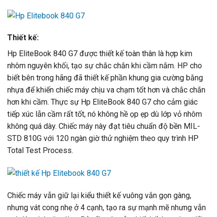
Thiết kế:
Hp EliteBook 840 G7 được thiết kế toàn thân là hợp kim
nhôm nguyên khối, tạo sự chắc chắn khi cầm nắm. HP cho
biết bên trong hãng đã thiết kế phần khung gia cường bằng
nhựa để khiến chiếc máy chịu va chạm tốt hơn và chắc chắn
hơn khi cầm. Thực sự Hp EliteBook 840 G7 cho cảm giác
tiếp xúc lẫn cầm rất tốt, nó không hề ọp ẹp dù lớp vỏ nhôm
không quá dày. Chiếc máy này đạt tiêu chuẩn độ bền MIL-
STD 810G với 120 ngàn giờ thử nghiệm theo quy trình HP
Total Test Process.
Chiếc máy vẫn giữ lại kiểu thiết kế vuông vắn gọn gàng,
nhưng vát cong nhẹ ở 4 cạnh, tạo ra sự mạnh mẽ nhưng vẫn