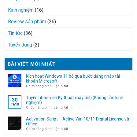
Kinh nghiệm
(16)
Review sản phẩm
(26)
Tin tức
(36)
Tuyển dụng
(2)
BÀI VIẾT MỚI NHẤT
Kích hoạt Windows 11 bỏ qua bước đăng nhập tài
khoản Microsoft
ở
Chức năng bình luận bị tắt
Kích
hoạt
Tuyển nhân viên Kỹ thuật máy tính (Không cần kinh
30
Windows
nghiệm)
Th10
11
ở
Chức năng bình luận bị tắt
bỏ
Tuyển
qua
nhân
Activation Script – Active Win 10/11 Digital License và
bước
viên
Office
đăng
Kỹ
ở
Chức năng bình luận bị tắt
nhập
thuật
Activation