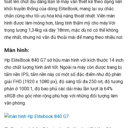
toát lên chút dịu dàng.Bản lề máy vẫn thiết kế theo dạng liền
khối truyền thống của dòng EliteBook, mang lại sự chắc
chắn cũng như tối ưu hóa khả năng thoát nhiệt. Viền màn
hình được làm mỏng hơn, tăng tính thẩm mỹ cho máy.Với
trọng lượng 1,34kg và dày 18mm, mặc dù nó có thể không
nhẹ nhất, nhưng nó vẫn đủ thoải mái để mang theo nhiều nơi.
Màn hình:
Hp EliteBook 840 G7 sở hữu màn hình với kích thước 14 inch
cho chất lượng hình ảnh tốt. Ngoài ra máy còn được trang bị
tấm nền IPS, tấm nền này có một số đặc điểm như độ phân
giải FHD (1920 x 1080 px), độ sáng tối đa 250 nit, độ tương
phản ở 1000:1, độ bao phủ các dải màu lần lượt là 64%
sRGB cho góc nhìn rộng phù hợp với những đối tượng làm
văn phòng.