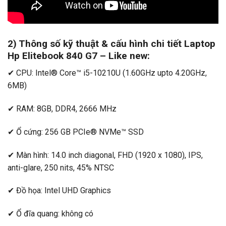
2) Thông số kỹ thuật & cấu hình chi tiết Laptop
Hp Elitebook 840 G7 – Like new:
✔ CPU: Intel® Core™ i5-10210U (1.60GHz upto 4.20GHz,
6MB)
✔ RAM: 8GB, DDR4, 2666 MHz
✔ Ổ cứng: 256 GB PCIe® NVMe™ SSD
✔ Màn hình: 14.0 inch diagonal, FHD (1920 x 1080), IPS,
anti-glare, 250 nits, 45% NTSC
✔ Đồ họa: Intel UHD Graphics
✔ Ổ đĩa quang: không có