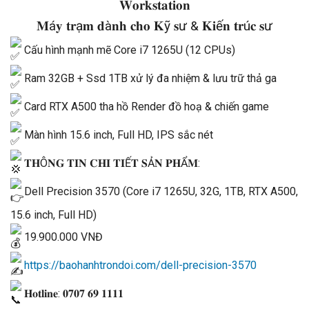
𝐖𝐨𝐫𝐤𝐬𝐭𝐚𝐭𝐢𝐨𝐧
𝐌á𝐲 𝐭𝐫ạ𝐦 𝐝à𝐧𝐡 𝐜𝐡𝐨 𝐊ỹ 𝐬ư & 𝐊𝐢ế𝐧 𝐭𝐫ú𝐜 𝐬ư
Cấu hình mạnh mẽ Core i7 1265U (12 CPUs)
Ram 32GB + Ssd 1TB xử lý đa nhiệm & lưu trữ thả ga
Card RTX A500 tha hồ Render đồ hoạ & chiến game
Màn hình 15.6 inch, Full HD, IPS sắc nét
𝐓𝐇Ô𝐍𝐆 𝐓𝐈𝐍 𝐂𝐇𝐈 𝐓𝐈Ế𝐓 𝐒Ả𝐍 𝐏𝐇Ẩ𝐌:
Dell Precision 3570 (Core i7 1265U, 32G, 1TB, RTX A500,
15.6 inch, Full HD)
19.900.000 VNĐ
https://baohanhtrondoi.com/dell-precision-3570
𝐇𝐨𝐭𝐥𝐢𝐧𝐞: 𝟎𝟕𝟎𝟕 𝟔𝟗 𝟏𝟏𝟏𝟏