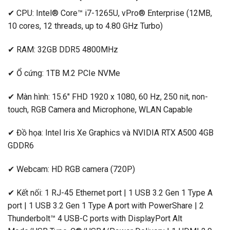
✔ CPU: Intel® Core™ i7-1265U, vPro® Enterprise (12MB,
10 cores, 12 threads, up to 4.80 GHz Turbo)
✔ RAM: 32GB DDR5 4800MHz
✔ Ổ cứng: 1TB M.2 PCIe NVMe
✔ Màn hình: 15.6″ FHD 1920 x 1080, 60 Hz, 250 nit, non-
touch, RGB Camera and Microphone, WLAN Capable
✔ Đồ họa: Intel Iris Xe Graphics và NVIDIA RTX A500 4GB
GDDR6
✔ Webcam: HD RGB camera (720P)
✔ Kết nối: 1 RJ-45 Ethernet port | 1 USB 3.2 Gen 1 Type A
port | 1 USB 3.2 Gen 1 Type A port with PowerShare | 2
Thunderbolt™ 4 USB-C ports with DisplayPort Alt