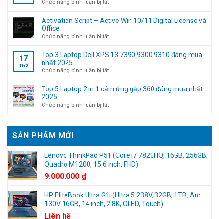
11
ở
Chức năng bình luận bị tắt
bỏ
Tuyển
qua
nhân
Activation Script – Active Win 10/11 Digital License và
bước
viên
Office
đăng
Kỹ
ở
Chức năng bình luận bị tắt
nhập
thuật
Activation
tài
máy
Script
Top 3 Laptop Dell XPS 13 7390 9300 9310 đáng mua
17
khoản
tính
–
nhất 2025
Th2
Microsoft
(Không
Active
ở
Chức năng bình luận bị tắt
cần
Win
Top
kinh
10/11
3
Top 5 Laptop 2 in 1 cảm ứng gập 360 đáng mua nhất
nghiệm)
Digital
Laptop
2025
License
Dell
ở
Chức năng bình luận bị tắt
và
XPS
Top
Office
13
5
7390
Laptop
SẢN PHẨM MỚI
9300
2
9310
in
đáng
1
Lenovo ThinkPad P51 (Core i7 7820HQ, 16GB, 256GB,
mua
cảm
Quadro M1200, 15.6 inch, FHD)
nhất
ứng
9.000.000
₫
2025
gập
360
HP EliteBook Ultra G1i (Ultra 5 238V, 32GB, 1TB, Arc
đáng
130V 16GB, 14 inch, 2.8K, OLED, Touch)
mua
nhất
Liên hệ