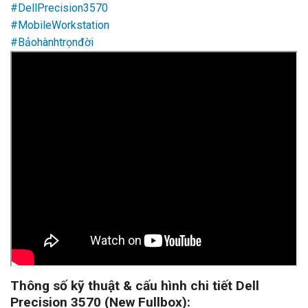
#DellPrecision3570
#MobileWorkstation
#Bảohànhtrọnđời
Thông số kỹ thuật & cấu hình chi tiết Dell
Precision 3570 (New Fullbox):