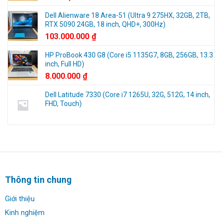
2025
Dell Alienware 18 Area-51 (Ultra 9 275HX, 32GB, 2TB,
RTX 5090 24GB, 18 inch, QHD+, 300Hz)
103.000.000
₫
HP ProBook 430 G8 (Core i5 1135G7, 8GB, 256GB, 13.3
inch, Full HD)
8.000.000
₫
Dell Latitude 7330 (Core i7 1265U, 32G, 512G, 14 inch,
FHD, Touch)
Thông tin chung
Giới thiệu
Kinh nghiệm