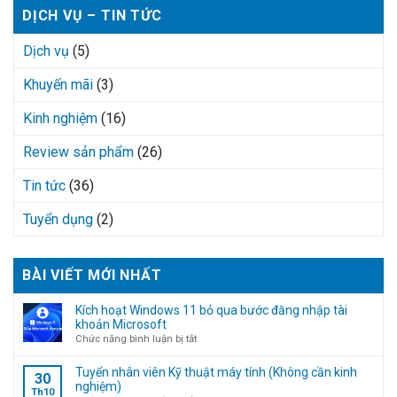
DỊCH VỤ – TIN TỨC
Dịch vụ
(5)
Khuyến mãi
(3)
Kinh nghiệm
(16)
Review sản phẩm
(26)
Tin tức
(36)
Tuyển dụng
(2)
BÀI VIẾT MỚI NHẤT
Kích hoạt Windows 11 bỏ qua bước đăng nhập tài
khoản Microsoft
ở
Chức năng bình luận bị tắt
Kích
hoạt
Tuyển nhân viên Kỹ thuật máy tính (Không cần kinh
30
Windows
nghiệm)
Th10