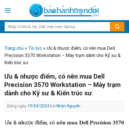
Skip
to
content
Trang chủ
»
Tin tức
»
Ưu & nhược điểm, có nên mua Dell
Precision 3570 Workstation – Máy trạm dành cho Kỹ sư &
Kiến trúc sư
Ưu & nhược điểm, có nên mua Dell
Precision 3570 Workstation – Máy trạm
dành cho Kỹ sư & Kiến trúc sư
Đăng ngày
19/04/2024
bởi
Nhân Nguyễn
Ư𝐮 & 𝐧𝐡ượ𝐜 đ𝐢ể𝐦, 𝐜ó 𝐧ê𝐧 𝐦𝐮𝐚 𝐃𝐞𝐥𝐥 𝐏𝐫𝐞𝐜𝐢𝐬𝐢𝐨𝐧 𝟑𝟓𝟕𝟎