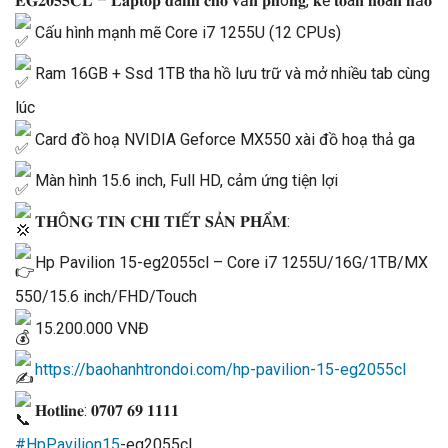
𝐄𝐆𝟐𝟎𝟓𝟓𝐂𝐋 – 𝐋𝐚𝐩𝐭𝐨𝐩 𝐝à𝐧𝐡 𝐜𝐡𝐨 𝐯ă𝐧 𝐩𝐡ò𝐧𝐠, 𝐤ế 𝐭𝐨á𝐧 𝐡𝐨à𝐧 𝐡ả𝐨
Cấu hình mạnh mẽ Core i7 1255U (12 CPUs)
Ram 16GB + Ssd 1TB tha hồ lưu trữ và mở nhiều tab cùng
lúc
Card đồ hoạ NVIDIA Geforce MX550 xài đồ hoạ thả ga
Màn hình 15.6 inch, Full HD, cảm ứng tiện lợi
𝐓𝐇Ô𝐍𝐆 𝐓𝐈𝐍 𝐂𝐇𝐈 𝐓𝐈Ế𝐓 𝐒Ả𝐍 𝐏𝐇Ẩ𝐌:
Hp Pavilion 15-eg2055cl – Core i7 1255U/16G/1TB/MX
550/15.6 inch/FHD/Touch
15.200.000 VNĐ
https://baohanhtrondoi.com/hp-pavilion-15-eg2055cl
𝐇𝐨𝐭𝐥𝐢𝐧𝐞: 𝟎𝟕𝟎𝟕 𝟔𝟗 𝟏𝟏𝟏𝟏
#HpPavilion15
-eg2055cl