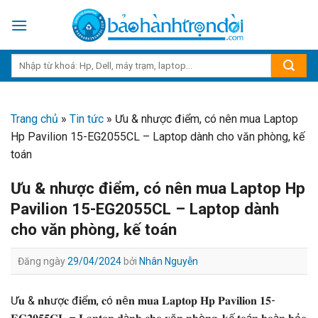
Skip
to
content
Trang chủ
»
Tin tức
»
Ưu & nhược điểm, có nên mua Laptop
Hp Pavilion 15-EG2055CL – Laptop dành cho văn phòng, kế
toán
Ưu & nhược điểm, có nên mua Laptop Hp
Pavilion 15-EG2055CL – Laptop dành
cho văn phòng, kế toán
Đăng ngày
29/04/2024
bởi
Nhân Nguyễn
Ư𝐮 & 𝐧𝐡ượ𝐜 đ𝐢ể𝐦, 𝐜ó 𝐧ê𝐧 𝐦𝐮𝐚 𝐋𝐚𝐩𝐭𝐨𝐩 𝐇𝐩 𝐏𝐚𝐯𝐢𝐥𝐢𝐨𝐧 𝟏𝟓-