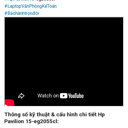
#LaptopVănPhòngKếToán
#Bảohànhtrọnđời
Thông số kỹ thuật & cấu hình chi tiết Hp
Pavilion 15-eg2055cl: