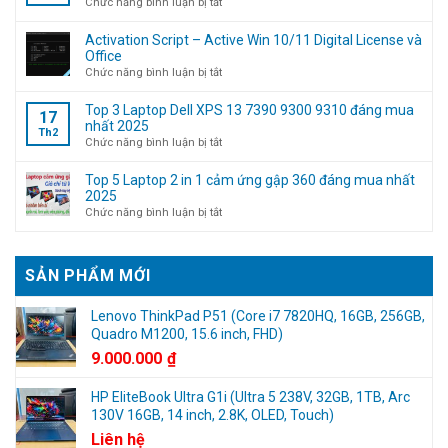
ở
Chức năng bình luận bị tắt
bỏ
Tuyển
qua
nhân
Activation Script – Active Win 10/11 Digital License và
bước
viên
Office
đăng
Kỹ
ở
Chức năng bình luận bị tắt
nhập
thuật
Activation
tài
máy
Script
Top 3 Laptop Dell XPS 13 7390 9300 9310 đáng mua
17
khoản
tính
–
nhất 2025
Th2
Microsoft
(Không
Active
ở
Chức năng bình luận bị tắt
cần
Win
Top
kinh
10/11
3
Top 5 Laptop 2 in 1 cảm ứng gập 360 đáng mua nhất
nghiệm)
Digital
Laptop
2025
License
Dell
ở
Chức năng bình luận bị tắt
và
XPS
Top
Office
13
5
7390
Laptop
SẢN PHẨM MỚI
9300
2
9310
in
đáng
1
Lenovo ThinkPad P51 (Core i7 7820HQ, 16GB, 256GB,
mua
cảm
Quadro M1200, 15.6 inch, FHD)
nhất
ứng
9.000.000
₫
2025
gập
360
HP EliteBook Ultra G1i (Ultra 5 238V, 32GB, 1TB, Arc
đáng
130V 16GB, 14 inch, 2.8K, OLED, Touch)
mua
nhất
Liên hệ