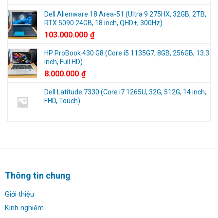
2025
Dell Alienware 18 Area-51 (Ultra 9 275HX, 32GB, 2TB,
RTX 5090 24GB, 18 inch, QHD+, 300Hz)
103.000.000
₫
HP ProBook 430 G8 (Core i5 1135G7, 8GB, 256GB, 13.3
inch, Full HD)
8.000.000
₫
Dell Latitude 7330 (Core i7 1265U, 32G, 512G, 14 inch,
FHD, Touch)
Thông tin chung
Giới thiệu
Kinh nghiệm