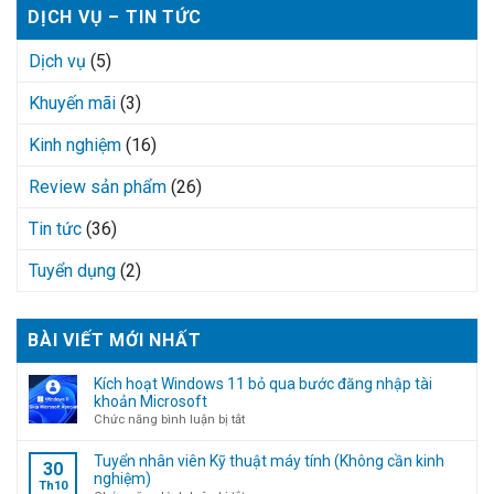
DỊCH VỤ – TIN TỨC
Dịch vụ
(5)
Khuyến mãi
(3)
Kinh nghiệm
(16)
Review sản phẩm
(26)
Tin tức
(36)
Tuyển dụng
(2)
BÀI VIẾT MỚI NHẤT
Kích hoạt Windows 11 bỏ qua bước đăng nhập tài
khoản Microsoft
ở
Chức năng bình luận bị tắt
Kích
hoạt
Tuyển nhân viên Kỹ thuật máy tính (Không cần kinh
30
Windows
nghiệm)
Th10
11