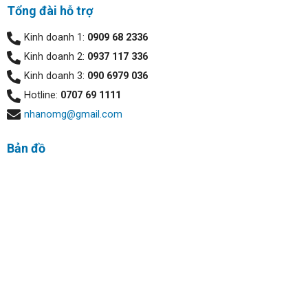
Màn hình:
Tổng đài hỗ trợ
Dell Latitude 5590 sở hữu màn hình 15.6 inch có độ phân
Kinh doanh 1:
0909 68 2336
giải Full HD (1920 x 1080) cùng công nghệ màn hình
Kinh doanh 2:
0937 117 336
Truelife LED-Backlit mang đến những hình ảnh chất
Kinh doanh 3:
090 6979 036
lượng, chi tiết, rõ nét, màu sắc cũng cực kỳ trung thực và
sống động. Ngoài ra màn hình Anti-Glare (chống lóa) còn
Hotline:
0707 69 1111
giúp cho bạn làm việc được trong môi trường có nhiều
nhanomg@gmail.com
ánh sáng.
Bản đồ