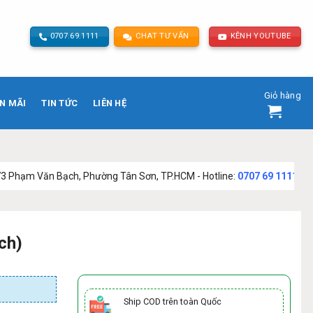
0707.69.1111
CHAT TƯ VẤN
KÊNH YOUTUBE
Giỏ hàng
N MÃI
TIN TỨC
LIÊN HỆ
ạch, Phường Tân Sơn, TP.HCM - Hotline:
0707 69 1111
ch)
Ship COD trên toàn Quốc