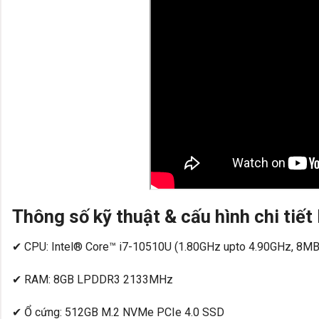
Thông số kỹ thuật & cấu hình chi tiế
✔ CPU: Intel® Core™ i7-10510U (1.80GHz upto 4.90GHz, 8MB
✔ RAM: 8GB LPDDR3 2133MHz
✔ Ổ cứng: 512GB M.2 NVMe PCIe 4.0 SSD