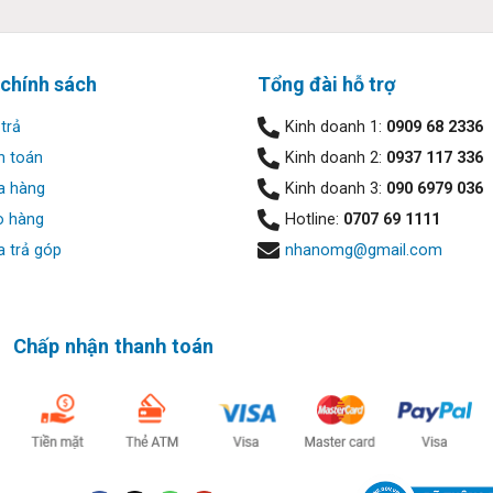
 chính sách
Tổng đài hỗ trợ
trả
Kinh doanh 1:
0909 68 2336
h toán
Kinh doanh 2:
0937 117 336
a hàng
Kinh doanh 3:
090 6979 036
o hàng
Hotline:
0707 69 1111
 trả góp
nhanomg@gmail.com
 thể hiện đẳng cấp của các doanh nhân. Máy có hình thức nhỏ gọn,
 nên vẻ ngoài bóng bẩy, sang trọng. Phần khung hiển thị của của
Chấp nhận thanh toán
kim loại nhẹ nhằm mục đích giảm trọng lượng cho máy.