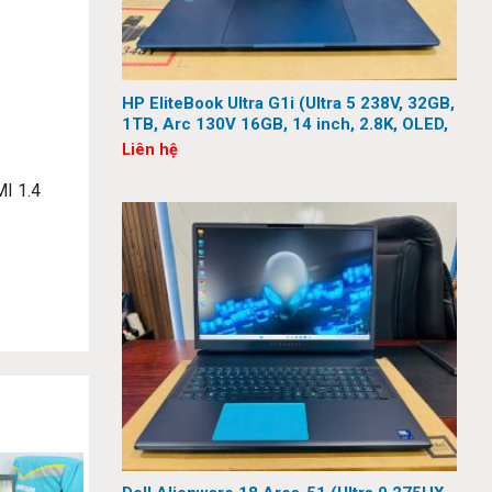
HP EliteBook Ultra G1i (Ultra 5 238V, 32GB,
1TB, Arc 130V 16GB, 14 inch, 2.8K, OLED,
Touch)
Liên hệ
MI 1.4