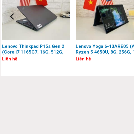
Một mẫu Laptop cao cấp với nhiều ưu điểm vượt trội đến từ t
thiết kế ấn tượng, khả năng xoay lật 360 độ và cấu hình cực
phòng.
Lenovo Thinkpad P15s Gen 2
Lenovo Yoga 6-13ARE05 
(Core i7 1165G7, 16G, 512G,
Ryzen 5 4650U, 8G, 256G, 
Quadro T500, 15.6 inch, FHD)
inch, Full HD, Touch)
Liên hệ
Liên hệ