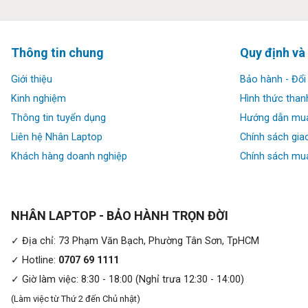
Thông tin chung
Quy định và
Giới thiệu
Bảo hành - Đổi 
Kinh nghiệm
Hình thức than
Thông tin tuyển dụng
Hướng dẫn mu
Liên hệ Nhân Laptop
Chính sách gia
Khách hàng doanh nghiệp
Chính sách mua
Thiết kế:
Lenovo ThinkPad X1 Yoga Gen 4 (Gen 10)
thiết kế cao cấp
mỏng và trọng lượng chỉ 1.35kg cấu thành từ nhôm cao cấp tạo
NHÂN LAPTOP - BẢO HÀNH TRỌN ĐỜI
bằng kính, Lenovo đã rất thông minh khi sử dụng những loại 
✓ Địa chỉ: 73 Phạm Văn Bạch, Phường Tân Sơn, TpHCM
✓ Hotline:
0707 69 1111
✓ Giờ làm việc: 8:30 - 18:00 (Nghỉ trưa 12:30 - 14:00)
(Làm việc từ Thứ 2 đến Chủ nhật)