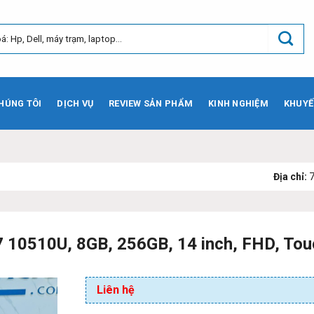
HÚNG TÔI
DỊCH VỤ
REVIEW SẢN PHẨM
KINH NGHIỆM
KHUYẾ
Địa chỉ:
73 Phạm Văn B
7 10510U, 8GB, 256GB, 14 inch, FHD, Tou
Liên hệ