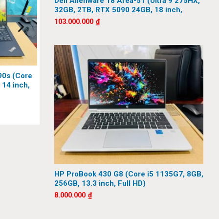
Dell Alienware 18 Area-51 (Ultra 9 275HX,
32GB, 2TB, RTX 5090 24GB, 18 inch,
)
. Với
QHD+, 300Hz)
103.000.000
₫
 văn
90s (Core
 14 inch,
HP ProBook 430 G8 (Core i5 1135G7, 8GB,
256GB, 13.3 inch, Full HD)
8.000.000
₫