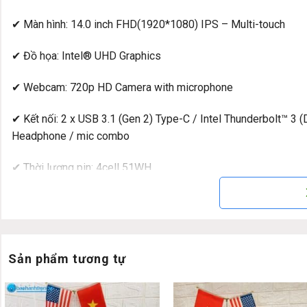
✔ Màn hình: 14.0 inch FHD(1920*1080) IPS – Multi-touch
✔ Đồ họa: Intel® UHD Graphics
✔ Webcam: 720p HD Camera with microphone
✔ Kết nối: 2 x USB 3.1 (Gen 2) Type-C / Intel Thunderbolt™ 3 (
Headphone / mic combo
✔ Thời lượng pin: 4cell 51WH
✔ Trọng lượng: 1.35Kg
✔ HĐH: Windows 10 Pro
Sản phẩm tương tự
Đánh giá & hình ảnh hình ảnh thật L