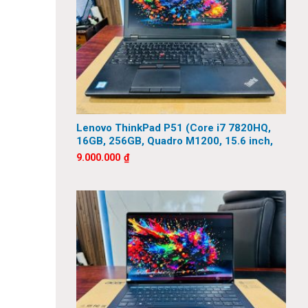
Lenovo ThinkPad P51 (Core i7 7820HQ,
16GB, 256GB, Quadro M1200, 15.6 inch,
FHD)
9.000.000
₫