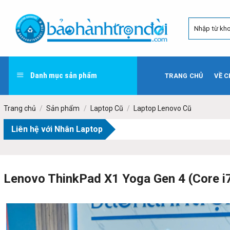
Skip
to
content
Danh mục sản phẩm
TRANG CHỦ
VỀ C
Trang chủ
/
Sản phẩm
/
Laptop Cũ
/
Laptop Lenovo Cũ
Liên hệ với Nhân Laptop
Lenovo ThinkPad X1 Yoga Gen 4 (Core i