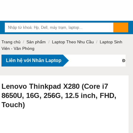
Skip
to
content
Trang chủ
/
Sản phẩm
/
Laptop Theo Nhu Cầu
/
Laptop Sinh
Viên - Văn Phòng
Liên hệ với Nhân Laptop
Địa ch
Lenovo Thinkpad X280 (Core i7
8650U, 16G, 256G, 12.5 inch, FHD,
Touch)