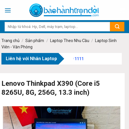
Skip
to
content
Trang chủ
/
Sản phẩm
/
Laptop Theo Nhu Cầu
/
Laptop Sinh
Viên - Văn Phòng
Liên hệ với Nhân Laptop
Địa chỉ:
7
Lenovo Thinkpad X390 (Core i5
8265U, 8G, 256G, 13.3 inch)