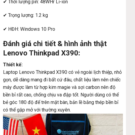
✔ Thời lượng pin: 48WHr Li-ion
✔ Trọng lượng: 1.2 kg
✔ HĐH: Windows 10 Pro
Đánh giá chi tiết & hình ảnh thật
Lenovo Thinkpad X390:
Thiết kế:
Laptop Lenovo Thinkpad X390 có vẻ ngoài lịch thiệp, nhỏ
gọn, dễ dàng mang đi bất cứ đâu, chất liệu làm nên chiếc
máy được làm từ hợp kim magie và sợi carbon nên độ
bền bỉ rất cao, chống chịu va đập tốt. Người dùng có thể
bẻ góc 180 độ để trên mặt bàn, bản lề bằng thép bền bỉ
có thể gập mở với thường xuyên.