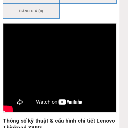
ĐÁNH GIÁ (0)
Thông số kỹ thuật & cấu hình chi tiết Lenovo
Thinkpad X390: