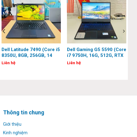
Dell Latitude 7490 (Core i5
Dell Gaming G5 5590 (Core
8350U, 8GB, 256GB, 14
i7 9750H, 16G, 512G, RTX
inch, FHD, Touch)
2060, 15.6 inch, FHD,
Liên hệ
Liên hệ
144Hz)
Thông tin chung
Giới thiệu
Kinh nghiệm