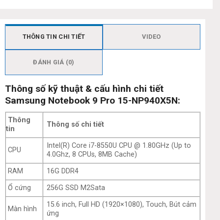
THÔNG TIN CHI TIẾT
VIDEO
ĐÁNH GIÁ (0)
Thông số kỹ thuật & cấu hình chi tiết
Samsung Notebook 9 Pro 15-NP940X5N:
Thông
Thông số chi tiết
tin
Intel(R) Core i7-8550U CPU @ 1.80GHz (Up to
CPU
4.0Ghz, 8 CPUs, 8MB Cache)
RAM
16G DDR4
Ổ cứng
256G SSD M2Sata
15.6 inch, Full HD (1920×1080), Touch, Bút cảm
Màn hình
ứng