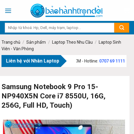
Skip
to
content
Trang chủ
/
Sản phẩm
/
Laptop Theo Nhu Cầu
/
Laptop Sinh
Viên - Văn Phòng
Liên hệ với Nhân Laptop
Văn Bạch, Phường Tân Sơn, TP.HCM - Hotline:
0707 69 1111
Samsung Notebook 9 Pro 15-
NP940X5N Core i7 8550U, 16G,
256G, Full HD, Touch)