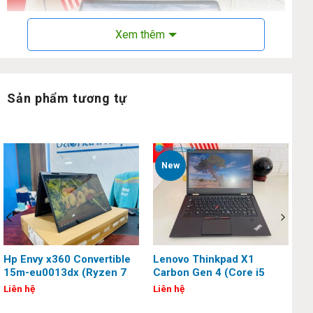
Xem thêm
Sản phẩm tương tự
New
Hp Envy x360 Convertible
Lenovo Thinkpad X1
15m-eu0013dx (Ryzen 7
Carbon Gen 4 (Core i5
5825U, 16G, 256G, 15.6
6300U, 8G, 256G, 14 inch,
Liên hệ
Liên hệ
inch, FHD, Touch)
Full HD)