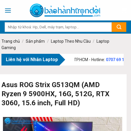
Skip
to
content
Trang chủ
/
Sản phẩm
/
Laptop Theo Nhu Cầu
/
Laptop
Gaming
Liên hệ với Nhân Laptop
73 Phạm Văn Bạch, Phường Tân Sơn, TP.HCM - Hotline:
0707 69 1111
Asus ROG Strix G513QM (AMD
Ryzen 9 5900HX, 16G, 512G, RTX
3060, 15.6 inch, Full HD)