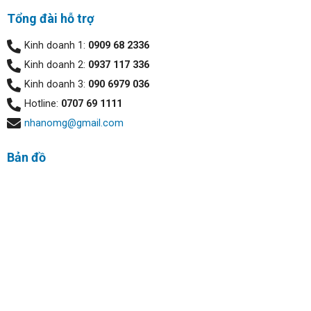
Tổng đài hỗ trợ
Kinh doanh 1:
0909 68 2336
Kinh doanh 2:
0937 117 336
Kinh doanh 3:
090 6979 036
Hotline:
0707 69 1111
nhanomg@gmail.com
Bản đồ
Asus Rog Strix G513QM tối ưu hóa 3 viền trên và hai bên
cực mỏng nên tổng thể thiết kế không lớn hơn những mẫu
laptop 14 inch là bao nhiêu.
Màn hình sắc nét:
Asus Rog Strix G513QM được trang bị màn hình 15,6 inch