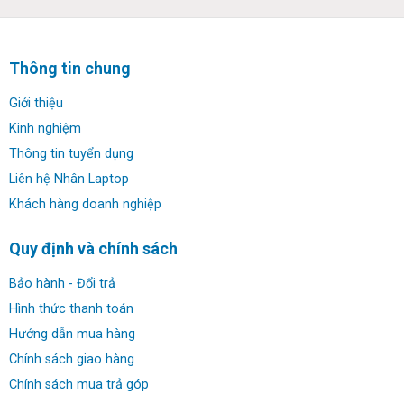
Thông tin chung
Giới thiệu
Kinh nghiệm
Thông tin tuyển dụng
Thiết kế:
Liên hệ Nhân Laptop
Asus Rog Strix G513QM được thiết kế mang đậm chất
Khách hàng doanh nghiệp
thể thao với ba màu sắc khác biệt nâng cao tính thẩm mỹ
và phong cách của người dùng. Phong cách thiết kế đậm
Quy định và chính sách
chất gaming của dòng Rog nhà asus, vừa toát lên sự
mạnh mẽ lại không kém phần tinh tế, không quá phô
Bảo hành - Đổi trả
trương nhưng lại toả ra một khí chất mạnh mẽ đúng nghĩa.
Hình thức thanh toán
Điểm nổi bật mà ta không thể bỏ qua đó là phần logo có
Hướng dẫn mua hàng
đèn LED trắng.
Chính sách giao hàng
Chính sách mua trả góp