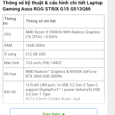
Thông số kỹ thuật & cấu hình chi tiết Laptop
Gaming Asus ROG STRIX G15 G513QM:
Thông
Thông số chi tiết
tin
AMD Ryzen 9 5900HX With Radeon Graphics
CPU
(16 CPUs) ~3.3GHz
RAM
16GB DDR4
Ổ cứng
512 GB SSD
Màn hình
15.6-inch, FHD, 144HZ
AMD Radeon™ Graphics & NVIDIA GeForce
Đồ họa
RTX 3060 6GB GDDR6
1x RJ45 LAN port, 1x USB 3.2 Gen 2 Type-C
support DisplayPort™ / power delivery3x USB
Kết nối
3.2 Gen 1 Type-
A//1x 3.5mm Combo Audio Jack
Thời
90WHrs, 4S1P, 4-cell Li-ion
lượng pin
Xem thêm