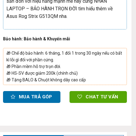
săn đón với hiệu năng mạnh mẽ hãy cùng NHÂN
LAPTOP – BẢO HÀNH TRỌN ĐỜI tìm hiểu thêm về
Asus Rog Strix G513QM nha.
Bảo hành: Bảo hành & Khuyến mãi
🎁
Chế độ bảo hành: 6 tháng, 1 đổi 1 trong 30 ngày nếu có bất
kì lỗi gì đối với phần cứng.
🎁
Phần mềm hỗ trợ trọn đời.
🎁
HS-SV được giảm 200k (chính chủ)
🎁
Tặng BALO & Chuột không dây cao cấp
MUA TRẢ GÓP
CHAT TƯ VẤN